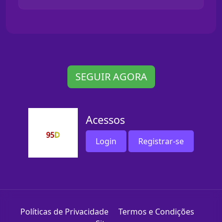
SEGUIR AGORA
Acessos
Login
Registrar-se
Políticas de Privacidade
Termos e Condições