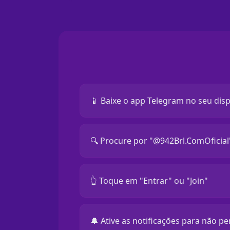
📱 Baixe o app Telegram no seu disp
🔍 Procure por "@942Brl.ComOficial
👆 Toque em "Entrar" ou "Join"
🔔 Ative as notificações para não p