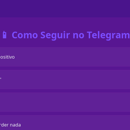
📱 Como Seguir no Telegram
ositivo
"
erder nada