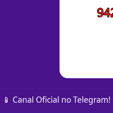
📱 Canal Oficial no Telegram!