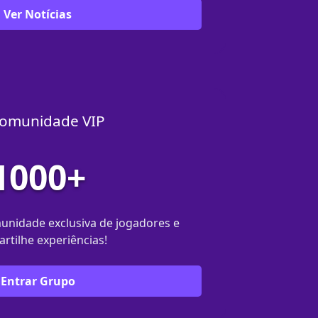
Ver Notícias
Comunidade VIP
1000+
unidade exclusiva de jogadores e
rtilhe experiências!
Entrar Grupo