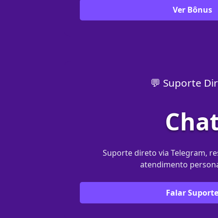
Ver Bônus
💬 Suporte Di
Cha
Suporte direto via Telegram, r
atendimento persona
Falar Suport