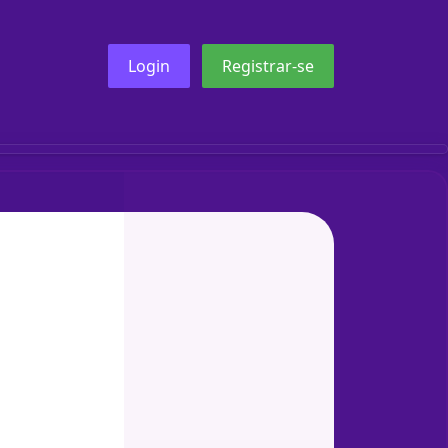
Login
Registrar-se