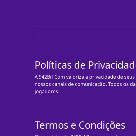
Políticas de Privacida
A 942Brl.Com valoriza a privacidade de seu
nossos canais de comunicação. Todos os dad
jogadores.
Termos e Condições