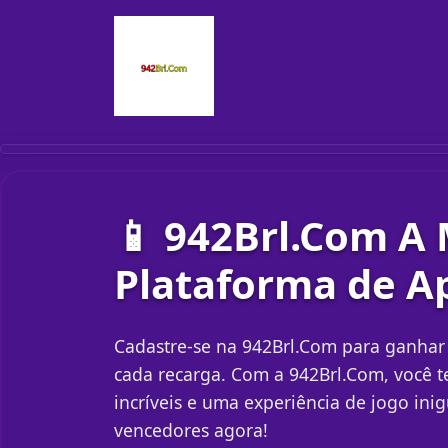
📱 942Brl.Com A
Plataforma de A
Cadastre-se na 942Brl.Com para ganhar
cada recarga. Com a 942Brl.Com, você 
incríveis e uma experiência de jogo inig
vencedores agora!