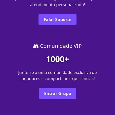
atendimento personalizado!
Falar Suporte
👥 Comunidade VIP
1000+
Junte-se a uma comunidade exclusiva de
jogadores e compartilhe experiências!
Entrar Grupo