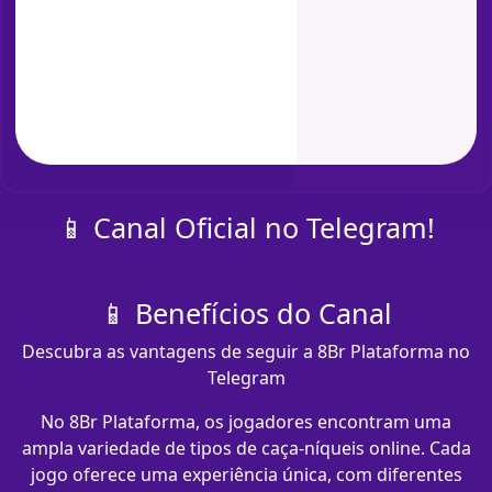
📱 Canal Oficial no Telegram!
📱 Benefícios do Canal
Descubra as vantagens de seguir a 8Br Plataforma no
Telegram
No 8Br Plataforma, os jogadores encontram uma
ampla variedade de tipos de caça-níqueis online. Cada
jogo oferece uma experiência única, com diferentes