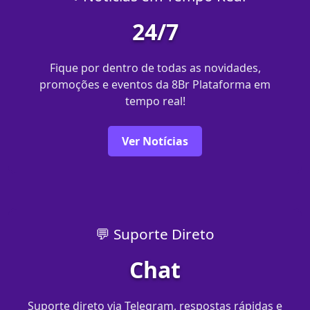
24/7
Fique por dentro de todas as novidades,
promoções e eventos da 8Br Plataforma em
tempo real!
Ver Notícias
💬 Suporte Direto
Chat
Suporte direto via Telegram, respostas rápidas e