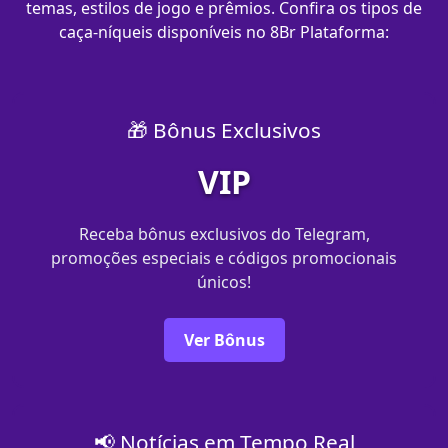
temas, estilos de jogo e prêmios. Confira os tipos de
caça-níqueis disponíveis no 8Br Plataforma:
🎁 Bônus Exclusivos
VIP
Receba bônus exclusivos do Telegram,
promoções especiais e códigos promocionais
únicos!
Ver Bônus
📢 Notícias em Tempo Real