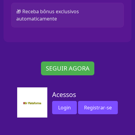
🎁 Receba bônus exclusivos
automaticamente
SEGUIR AGORA
Acessos
Login
Registrar-se