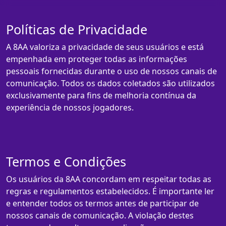
Políticas de Privacidade
A 8AA valoriza a privacidade de seus usuários e está
empenhada em proteger todas as informações
pessoais fornecidas durante o uso de nossos canais de
comunicação. Todos os dados coletados são utilizados
exclusivamente para fins de melhoria contínua da
experiência de nossos jogadores.
Termos e Condições
Os usuários da 8AA concordam em respeitar todas as
regras e regulamentos estabelecidos. É importante ler
e entender todos os termos antes de participar de
nossos canais de comunicação. A violação destes