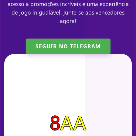
acesso a promoções incríveis e uma experiência
de jogo inigualável. Junte-se aos vencedores
agora!
SEGUIR NO TELEGRAM