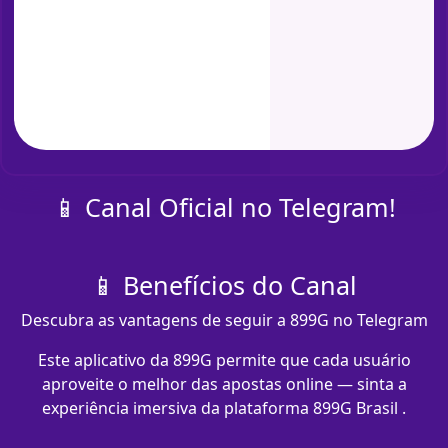
📱 Canal Oficial no Telegram!
📱 Benefícios do Canal
Descubra as vantagens de seguir a 899G no Telegram
Este aplicativo da 899G permite que cada usuário
aproveite o melhor das apostas online — sinta a
experiência imersiva da plataforma 899G Brasil .