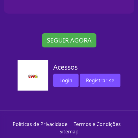
SEGUIR AGORA
Acessos
Login
Registrar-se
Políticas de Privacidade
Termos e Condições
Sitemap