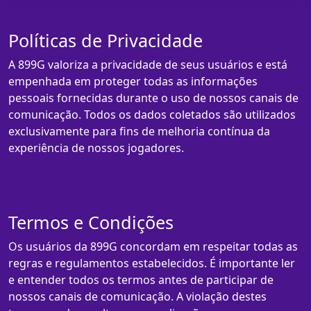
Políticas de Privacidade
A 899G valoriza a privacidade de seus usuários e está
empenhada em proteger todas as informações
pessoais fornecidas durante o uso de nossos canais de
comunicação. Todos os dados coletados são utilizados
exclusivamente para fins de melhoria contínua da
experiência de nossos jogadores.
Termos e Condições
Os usuários da 899G concordam em respeitar todas as
regras e regulamentos estabelecidos. É importante ler
e entender todos os termos antes de participar de
nossos canais de comunicação. A violação destes