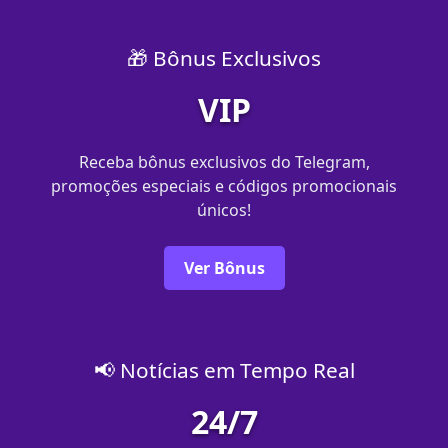
🎁 Bônus Exclusivos
VIP
Receba bônus exclusivos do Telegram,
promoções especiais e códigos promocionais
únicos!
Ver Bônus
📢 Notícias em Tempo Real
24/7