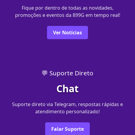
Fique por dentro de todas as novidades,
promoções e eventos da 899G em tempo real!
Ver Notícias
💬 Suporte Direto
Chat
Suporte direto via Telegram, respostas rápidas e
atendimento personalizado!
Falar Suporte