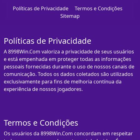
Políticas de Privacidade
Termos e Condições
Sitemap
Políticas de Privacidade
A 8998Win.Com valoriza a privacidade de seus usuários
e está empenhada em proteger todas as informações
pessoais fornecidas durante o uso de nossos canais de
comunicação. Todos os dados coletados são utilizados
exclusivamente para fins de melhoria contínua da
experiência de nossos jogadores.
Termos e Condições
Os usuários da 8998Win.Com concordam em respeitar