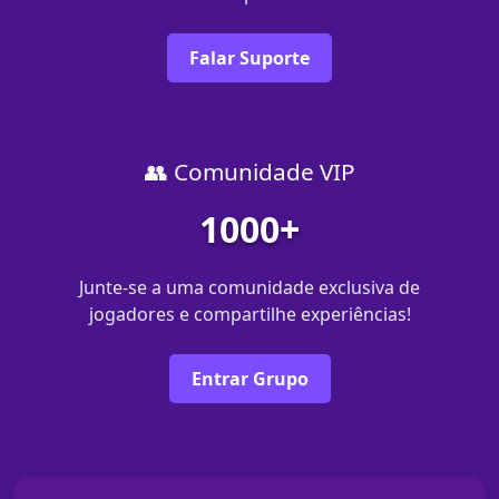
Falar Suporte
👥 Comunidade VIP
1000+
Junte-se a uma comunidade exclusiva de
jogadores e compartilhe experiências!
Entrar Grupo