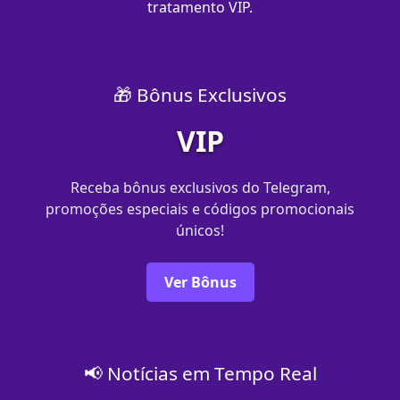
tratamento VIP.
🎁 Bônus Exclusivos
VIP
Receba bônus exclusivos do Telegram,
promoções especiais e códigos promocionais
únicos!
Ver Bônus
📢 Notícias em Tempo Real