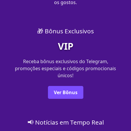
os gostos.
🎁 Bônus Exclusivos
VIP
Receba bônus exclusivos do Telegram,
promoções especiais e códigos promocionais
únicos!
Ver Bônus
📢 Notícias em Tempo Real