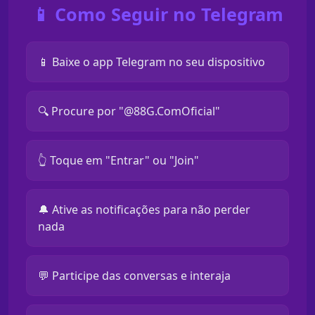
📱 Como Seguir no Telegram
📱 Baixe o app Telegram no seu dispositivo
🔍 Procure por "@88G.ComOficial"
👆 Toque em "Entrar" ou "Join"
🔔 Ative as notificações para não perder
nada
💬 Participe das conversas e interaja