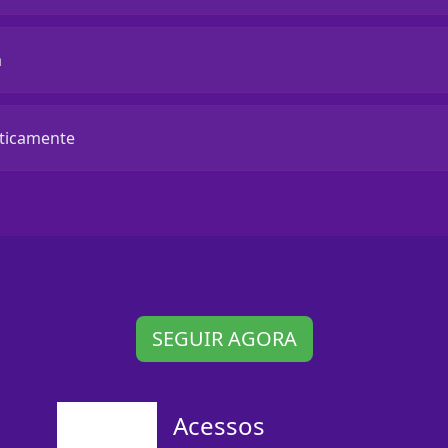
a
aticamente
SEGUIR AGORA
Acessos