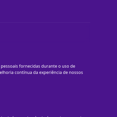
 pessoais fornecidas durante o uso de
elhoria contínua da experiência de nossos