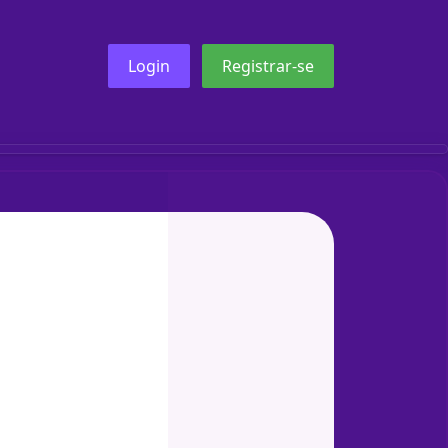
Login
Registrar-se