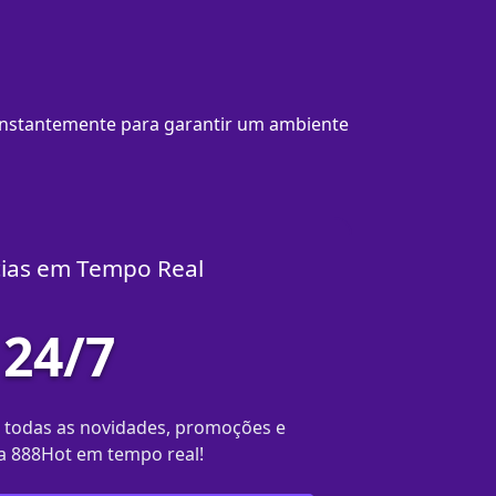
constantemente para garantir um ambiente
cias em Tempo Real
24/7
e todas as novidades, promoções e
a 888Hot em tempo real!