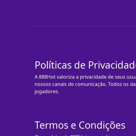
Políticas de Privacida
A 888Hot valoriza a privacidade de seus us
nossos canais de comunicação. Todos os dad
jogadores.
Termos e Condições