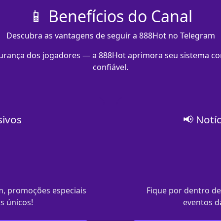
📱 Benefícios do Canal
Descubra as vantagens de seguir a 888Hot no Telegram
egurança dos jogadores — a 888Hot aprimora seu sistema 
confiável.
sivos
📢 Notí
m, promoções especiais
Fique por dentro d
s únicos!
eventos d