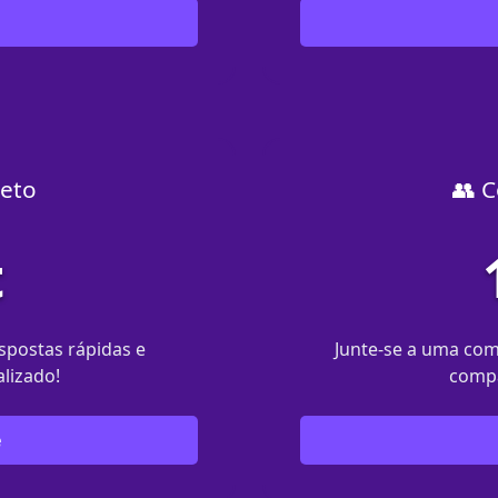
reto
👥 
t
espostas rápidas e
Junte-se a uma com
lizado!
compa
e