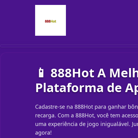
📱 888Hot A Mel
Plataforma de A
Cadastre-se na 888Hot para ganhar bôn
recarga. Com a 888Hot, você tem acesso
uma experiência de jogo inigualável. J
agora!