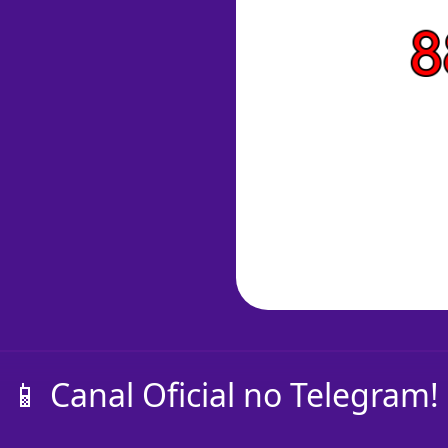
📱 Canal Oficial no Telegram!