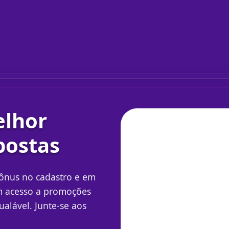
elhor
postas
ônus no cadastro e em
m acesso a promoções
ualável. Junte-se aos