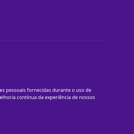
es pessoais fornecidas durante o uso de
elhoria contínua da experiência de nossos