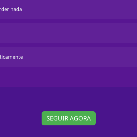
erder nada
a
aticamente
SEGUIR AGORA