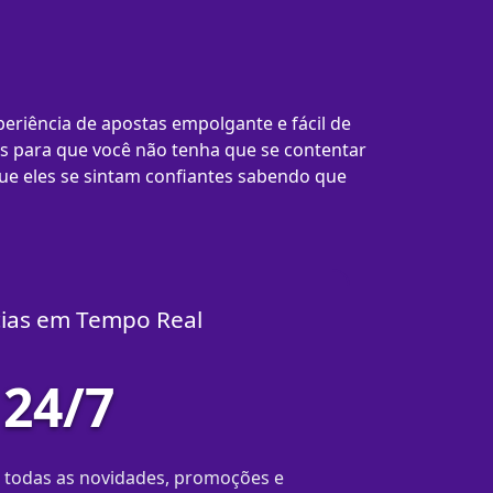
eriência de apostas empolgante e fácil de
as para que você não tenha que se contentar
ue eles se sintam confiantes sabendo que
cias em Tempo Real
24/7
e todas as novidades, promoções e