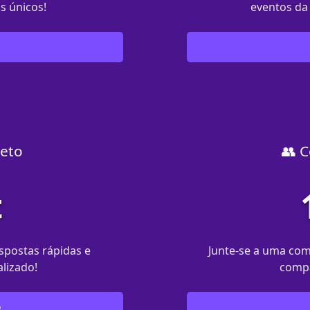
s únicos!
eventos da
reto
👥 
t
espostas rápidas e
Junte-se a uma com
lizado!
compa
e