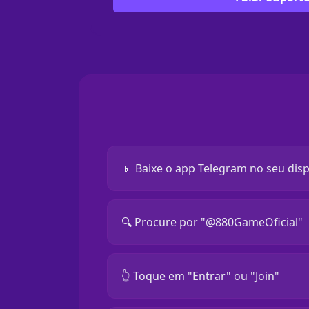
📱 Baixe o app Telegram no seu disp
🔍 Procure por "@880GameOficial"
👆 Toque em "Entrar" ou "Join"