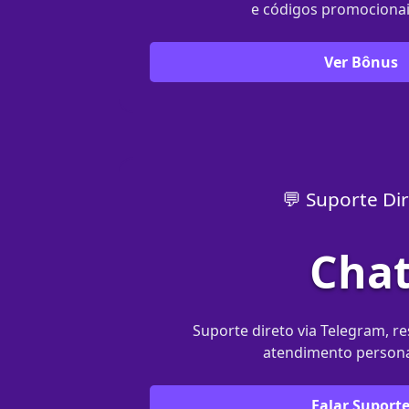
e códigos promocionai
Ver Bônus
💬 Suporte Di
Cha
Suporte direto via Telegram, r
atendimento persona
Falar Suport