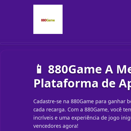
📱 880Game A M
Plataforma de A
Cadastre-se na 880Game para ganhar b
cada recarga. Com a 880Game, você te
incríveis e uma experiência de jogo inig
vencedores agora!