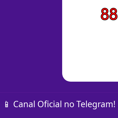
📱 Canal Oficial no Telegram!