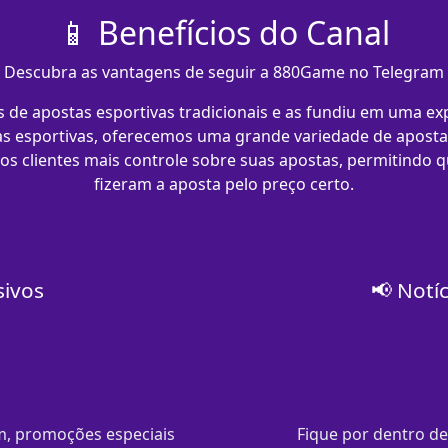
📱 Benefícios do Canal
Descubra as vantagens de seguir a 880Game no Telegram
de apostas esportivas tradicionais e as fundiu em uma exp
tas esportivas, oferecemos uma grande variedade de apost
s clientes mais controle sobre suas apostas, permitindo q
fizeram a aposta pelo preço certo.
sivos
📢 Notí
m, promoções especiais
Fique por dentro d