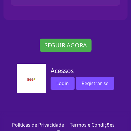
SEGUIR AGORA
Acessos
Login
Registrar-se
Políticas de Privacidade
Termos e Condições