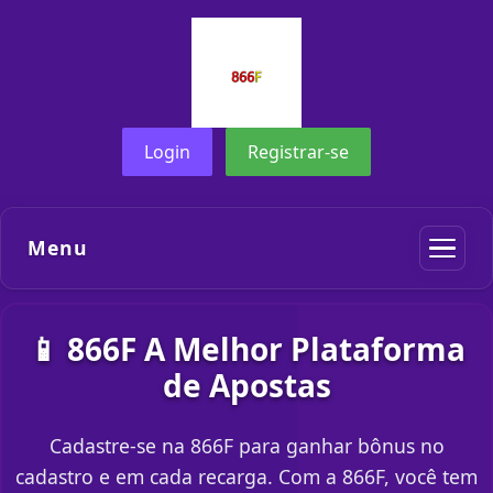
Login
Registrar-se
Menu
📱 866F A Melhor Plataforma
de Apostas
Cadastre-se na 866F para ganhar bônus no
cadastro e em cada recarga. Com a 866F, você tem