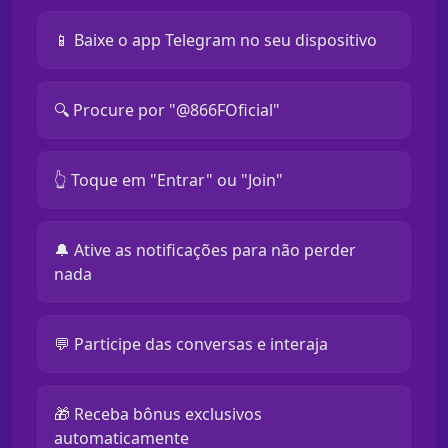
📱 Baixe o app Telegram no seu dispositivo
🔍 Procure por "@866FOficial"
👆 Toque em "Entrar" ou "Join"
🔔 Ative as notificações para não perder
nada
💬 Participe das conversas e interaja
🎁 Receba bônus exclusivos
automaticamente