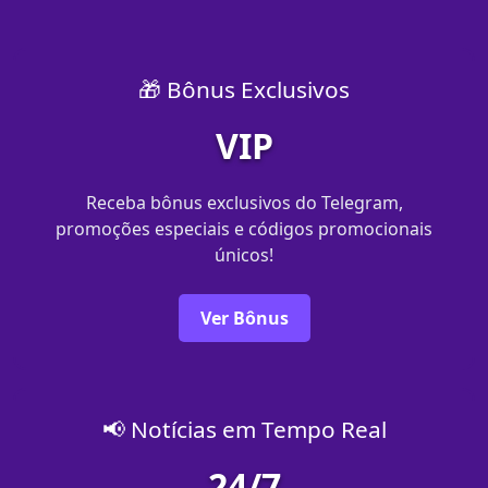
🎁 Bônus Exclusivos
VIP
Receba bônus exclusivos do Telegram,
promoções especiais e códigos promocionais
únicos!
Ver Bônus
📢 Notícias em Tempo Real
24/7