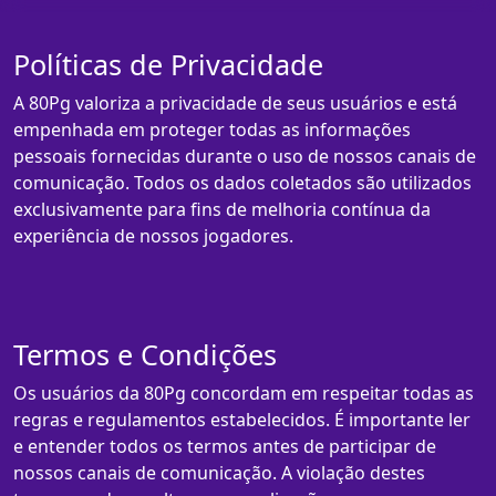
Políticas de Privacidade
A 80Pg valoriza a privacidade de seus usuários e está
empenhada em proteger todas as informações
pessoais fornecidas durante o uso de nossos canais de
comunicação. Todos os dados coletados são utilizados
exclusivamente para fins de melhoria contínua da
experiência de nossos jogadores.
Termos e Condições
Os usuários da 80Pg concordam em respeitar todas as
regras e regulamentos estabelecidos. É importante ler
e entender todos os termos antes de participar de
nossos canais de comunicação. A violação destes