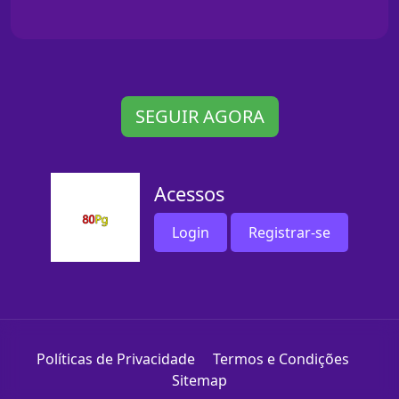
SEGUIR AGORA
Acessos
Login
Registrar-se
Políticas de Privacidade
Termos e Condições
Sitemap