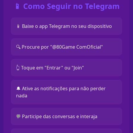
📱 Como Seguir no Telegram
📱 Baixe o app Telegram no seu dispositivo
🔍 Procure por "@80Game ComOficial"
👆 Toque em "Entrar" ou "Join"
🔔 Ative as notificações para não perder
nada
💬 Participe das conversas e interaja