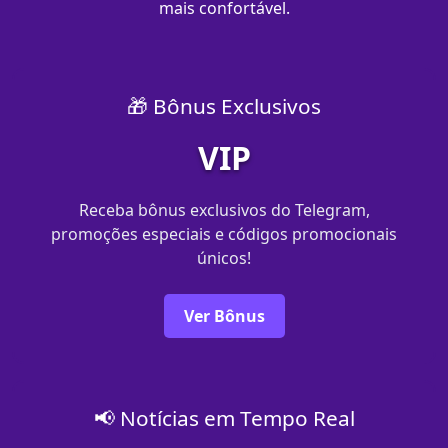
mais confortável.
🎁 Bônus Exclusivos
VIP
Receba bônus exclusivos do Telegram,
promoções especiais e códigos promocionais
únicos!
Ver Bônus
📢 Notícias em Tempo Real