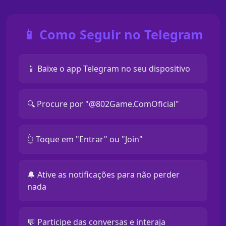
📱 Como Seguir no Telegram
📱 Baixe o app Telegram no seu dispositivo
🔍 Procure por "@802Game.ComOficial"
👆 Toque em "Entrar" ou "Join"
🔔 Ative as notificações para não perder
nada
💬 Participe das conversas e interaja