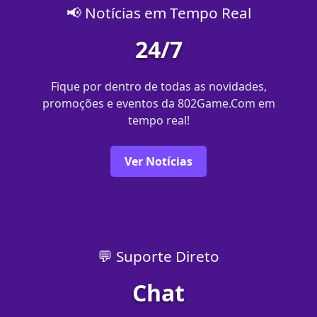
📢 Notícias em Tempo Real
24/7
Fique por dentro de todas as novidades,
promoções e eventos da 802Game.Com em
tempo real!
Ver Notícias
💬 Suporte Direto
Chat