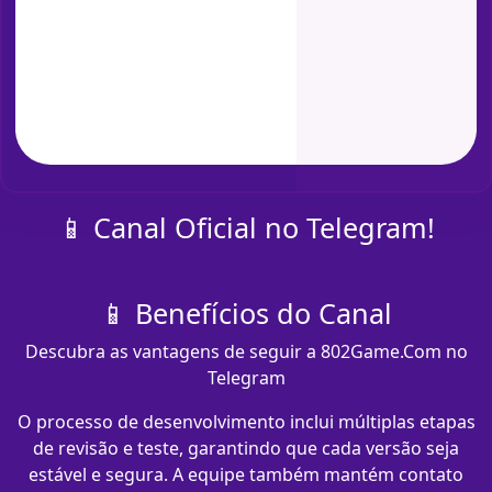
📱 Canal Oficial no Telegram!
📱 Benefícios do Canal
Descubra as vantagens de seguir a 802Game.Com no
Telegram
O processo de desenvolvimento inclui múltiplas etapas
de revisão e teste, garantindo que cada versão seja
estável e segura. A equipe também mantém contato