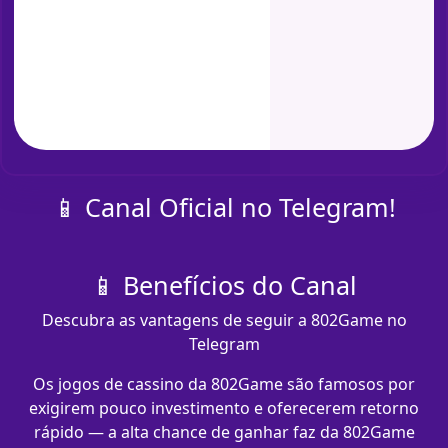
📱 Canal Oficial no Telegram!
📱 Benefícios do Canal
Descubra as vantagens de seguir a 802Game no
Telegram
Os jogos de cassino da 802Game são famosos por
exigirem pouco investimento e oferecerem retorno
rápido — a alta chance de ganhar faz da 802Game