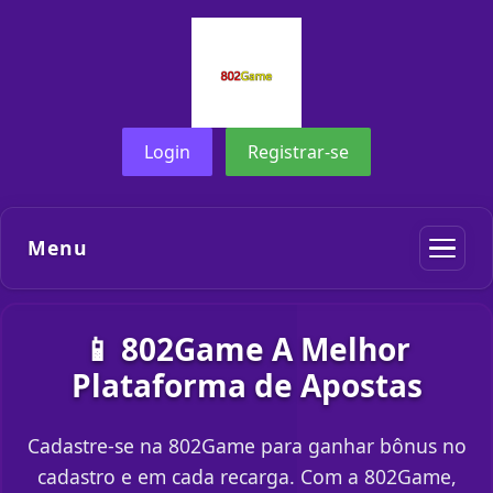
Login
Registrar-se
Menu
📱 802Game A Melhor
Plataforma de Apostas
Cadastre-se na 802Game para ganhar bônus no
cadastro e em cada recarga. Com a 802Game,