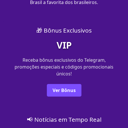
Brasil a favorita dos brasileiros.
🎁 Bônus Exclusivos
VIP
Receba bônus exclusivos do Telegram,
promoções especiais e códigos promocionais
únicos!
Ver Bônus
📢 Notícias em Tempo Real