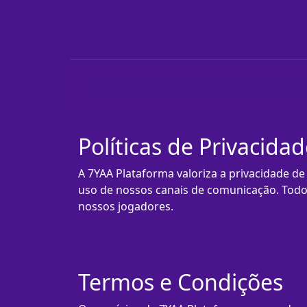
Políticas de Privacida
A 7YAA Plataforma valoriza a privacidade d
uso de nossos canais de comunicação. Todos
nossos jogadores.
Termos e Condições