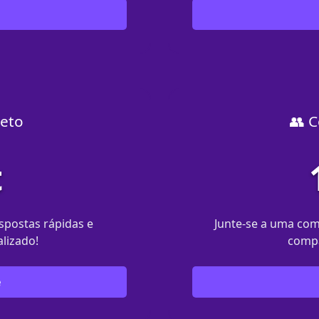
reto
👥 
t
espostas rápidas e
Junte-se a uma com
lizado!
compa
e