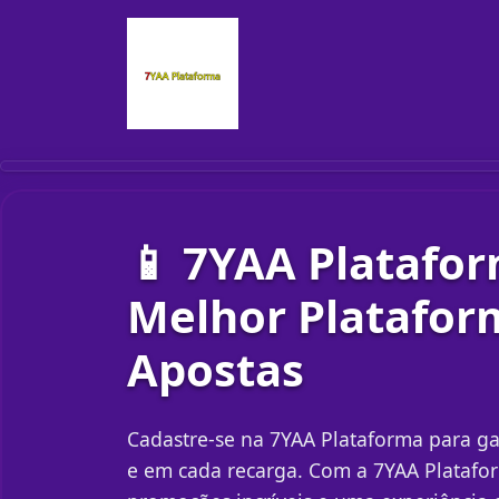
📱 7YAA Platafo
Melhor Platafor
Apostas
Cadastre-se na 7YAA Plataforma para g
e em cada recarga. Com a 7YAA Platafo