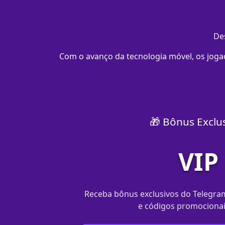
De
Com o avanço da tecnologia móvel, os joga
🎁 Bônus Exclu
VIP
Receba bônus exclusivos do Telegra
e códigos promocionai