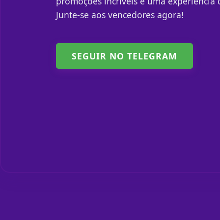
promoções incríveis e uma experiência d
Junte-se aos vencedores agora!
SEGUIR NO TELEGRAM