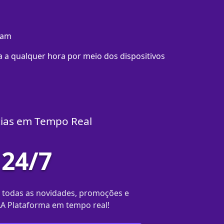
ram
 a qualquer hora por meio dos dispositivos
cias em Tempo Real
24/7
e todas as novidades, promoções e
AA Plataforma em tempo real!