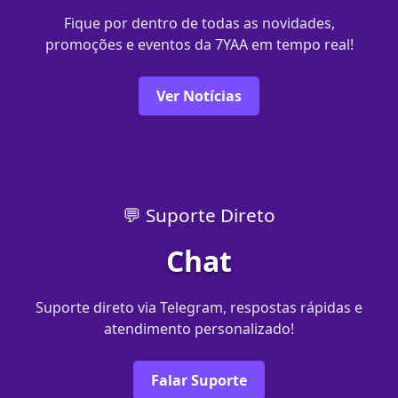
Fique por dentro de todas as novidades,
promoções e eventos da 7YAA em tempo real!
Ver Notícias
💬 Suporte Direto
Chat
Suporte direto via Telegram, respostas rápidas e
atendimento personalizado!
Falar Suporte