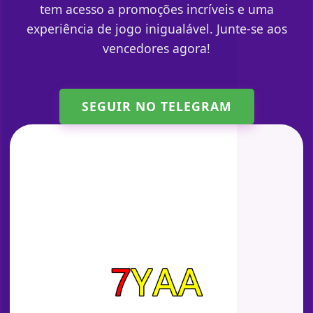
tem acesso a promoções incríveis e uma
experiência de jogo inigualável. Junte-se aos
vencedores agora!
SEGUIR NO TELEGRAM