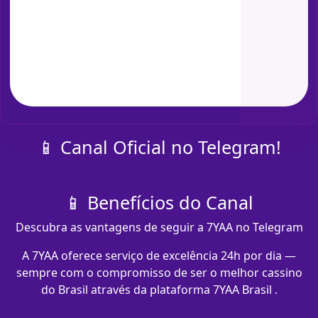
📱 Canal Oficial no Telegram!
📱 Benefícios do Canal
Descubra as vantagens de seguir a 7YAA no Telegram
A 7YAA oferece serviço de excelência 24h por dia —
sempre com o compromisso de ser o melhor cassino
do Brasil através da plataforma 7YAA Brasil .