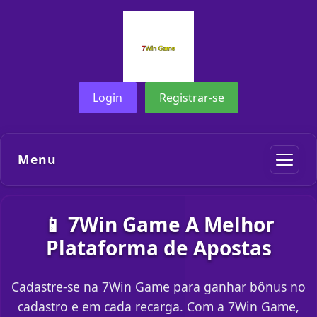
Login
Registrar-se
Menu
📱 7Win Game A Melhor
Plataforma de Apostas
Cadastre-se na 7Win Game para ganhar bônus no
cadastro e em cada recarga. Com a 7Win Game,