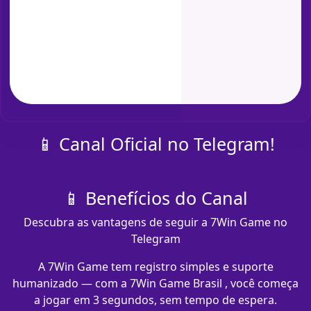
📱 Canal Oficial no Telegram!
📱 Benefícios do Canal
Descubra as vantagens de seguir a 7Win Game no
Telegram
A 7Win Game tem registro simples e suporte
humanizado — com a 7Win Game Brasil , você começa
a jogar em 3 segundos, sem tempo de espera.