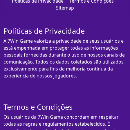
Políticas de Privacidade
Termos e Condições
Sitemap
Políticas de Privacidade
A 7Win Game valoriza a privacidade de seus usuários e
está empenhada em proteger todas as informações
pessoais fornecidas durante o uso de nossos canais de
comunicação. Todos os dados coletados são utilizados
exclusivamente para fins de melhoria contínua da
experiência de nossos jogadores.
Termos e Condições
Os usuários da 7Win Game concordam em respeitar
todas as regras e regulamentos estabelecidos. É