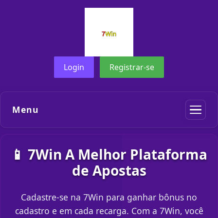
Login
Registrar-se
Menu
📱 7Win A Melhor Plataforma
de Apostas
Cadastre-se na 7Win para ganhar bônus no
cadastro e em cada recarga. Com a 7Win, você