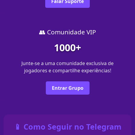
Falar Suporte
👥 Comunidade VIP
1000+
Junte-se a uma comunidade exclusiva de
jogadores e compartilhe experiências!
Entrar Grupo
📱 Como Seguir no Telegram