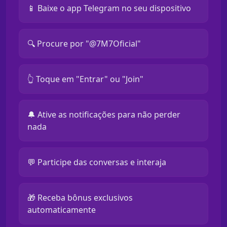
📱 Baixe o app Telegram no seu dispositivo
🔍 Procure por "@7M7Oficial"
👆 Toque em "Entrar" ou "Join"
🔔 Ative as notificações para não perder
nada
💬 Participe das conversas e interaja
🎁 Receba bônus exclusivos
automaticamente