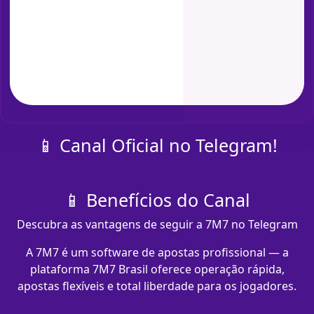
📱 Canal Oficial no Telegram!
📱 Benefícios do Canal
Descubra as vantagens de seguir a 7M7 no Telegram
A 7M7 é um software de apostas profissional — a
plataforma 7M7 Brasil oferece operação rápida,
apostas flexíveis e total liberdade para os jogadores.