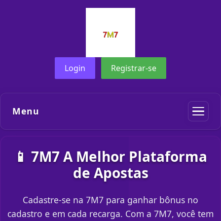
Login
Registrar-se
Menu
📱 7M7 A Melhor Plataforma
de Apostas
Cadastre-se na 7M7 para ganhar bônus no
cadastro e em cada recarga. Com a 7M7, você tem