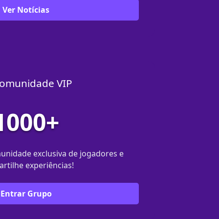
Ver Notícias
Comunidade VIP
1000+
unidade exclusiva de jogadores e
rtilhe experiências!
Entrar Grupo