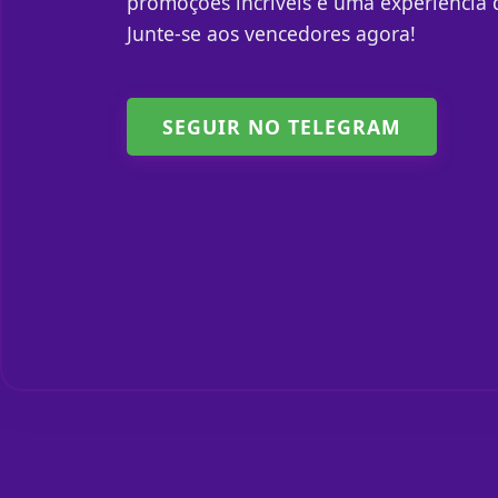
promoções incríveis e uma experiência d
Junte-se aos vencedores agora!
SEGUIR NO TELEGRAM