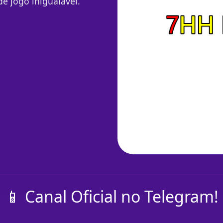
e jogo inigualável.
📱 Canal Oficial no Telegram!