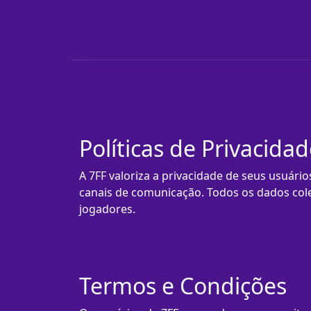
Políticas de Privacida
A 7FF valoriza a privacidade de seus usuár
canais de comunicação. Todos os dados cole
jogadores.
Termos e Condições