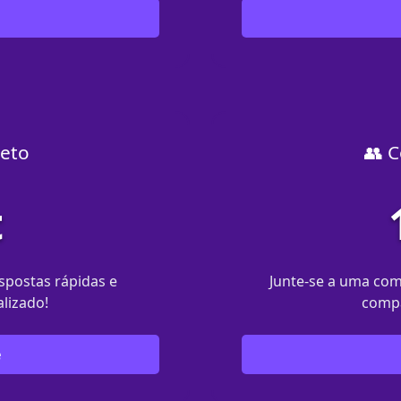
reto
👥 
t
espostas rápidas e
Junte-se a uma com
lizado!
compa
e