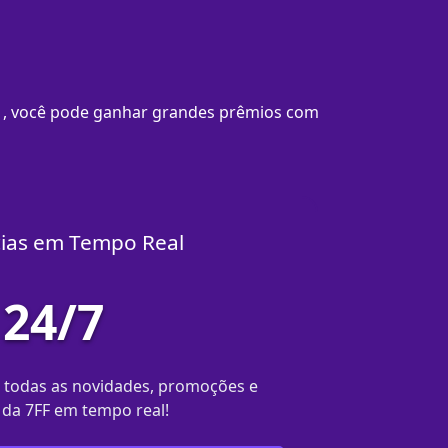
sil , você pode ganhar grandes prêmios com
cias em Tempo Real
24/7
e todas as novidades, promoções e
 da 7FF em tempo real!