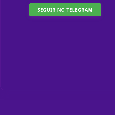
SEGUIR NO TELEGRAM