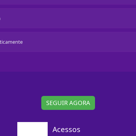
a
aticamente
SEGUIR AGORA
Acessos