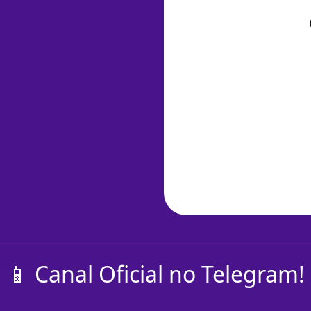
📱 Canal Oficial no Telegram!