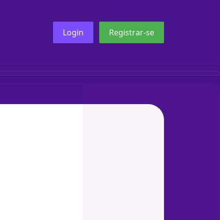
Login
Registrar-se