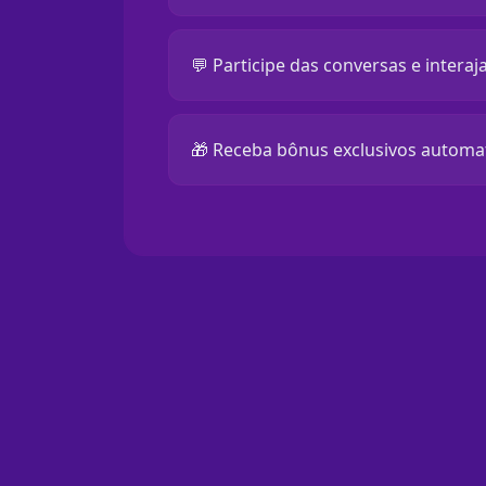
💬 Participe das conversas e interaj
🎁 Receba bônus exclusivos autom