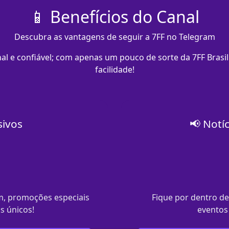
📱 Benefícios do Canal
Descubra as vantagens de seguir a 7FF no Telegram
onal e confiável; com apenas um pouco de sorte da 7FF Bra
facilidade!
sivos
📢 Notí
m, promoções especiais
Fique por dentro d
s únicos!
eventos