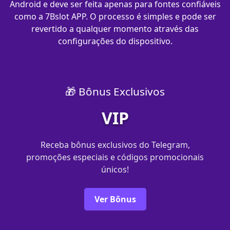
Android e deve ser feita apenas para fontes confiáveis
como a 7Bslot APP. O processo é simples e pode ser
revertido a qualquer momento através das
configurações do dispositivo.
🎁 Bônus Exclusivos
VIP
Receba bônus exclusivos do Telegram,
promoções especiais e códigos promocionais
únicos!
Ver Bônus