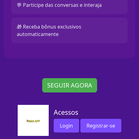
💬 Participe das conversas e interaja
🎁 Receba bônus exclusivos
automaticamente
SEGUIR AGORA
Acessos
Login
Registrar-se