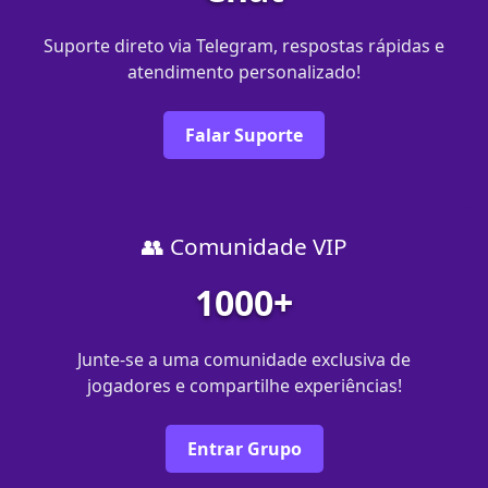
Suporte direto via Telegram, respostas rápidas e
atendimento personalizado!
Falar Suporte
👥 Comunidade VIP
1000+
Junte-se a uma comunidade exclusiva de
jogadores e compartilhe experiências!
Entrar Grupo