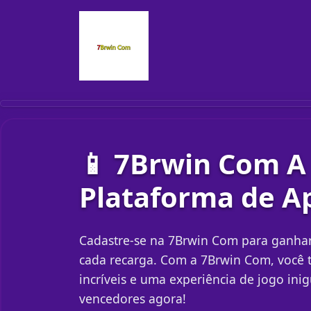
📱 7Brwin Com A
Plataforma de A
Cadastre-se na 7Brwin Com para ganha
cada recarga. Com a 7Brwin Com, você
incríveis e uma experiência de jogo inig
vencedores agora!