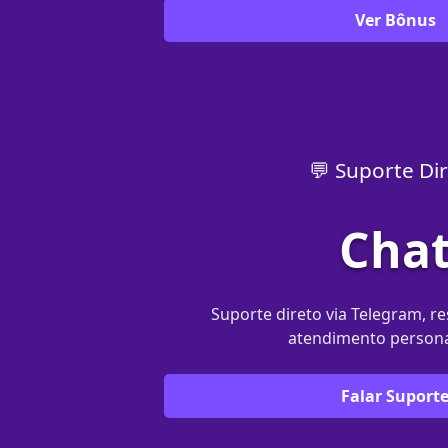
Ver Bônus
💬 Suporte Di
Cha
Suporte direto via Telegram, r
atendimento persona
Falar Suport