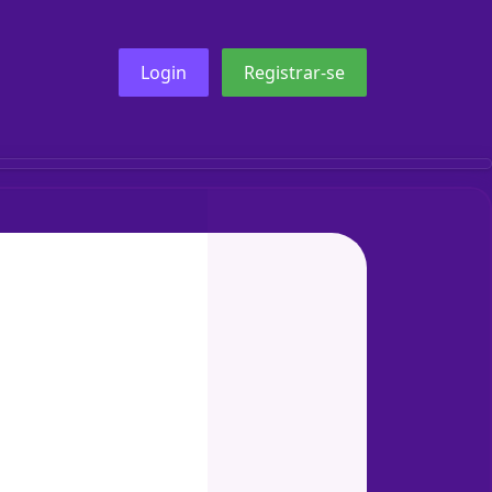
Login
Registrar-se