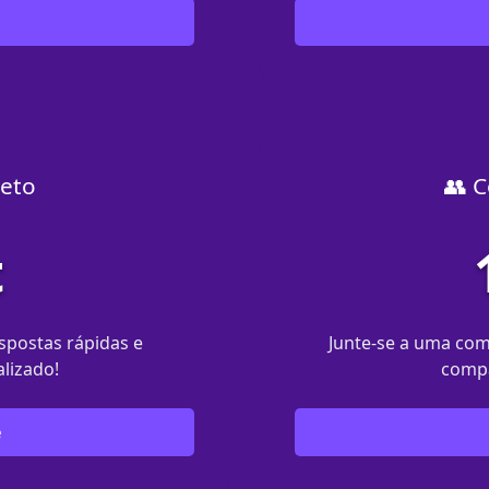
reto
👥 
t
espostas rápidas e
Junte-se a uma com
lizado!
compa
e