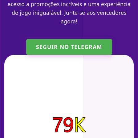
acesso a promoções incríveis e uma experiência
de jogo inigualável. Junte-se aos vencedores
agora!
SEGUIR NO TELEGRAM