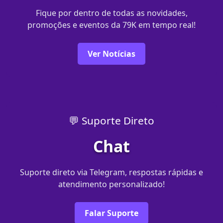
Fique por dentro de todas as novidades,
promoções e eventos da 79K em tempo real!
Ver Notícias
💬 Suporte Direto
Chat
Suporte direto via Telegram, respostas rápidas e
atendimento personalizado!
Falar Suporte