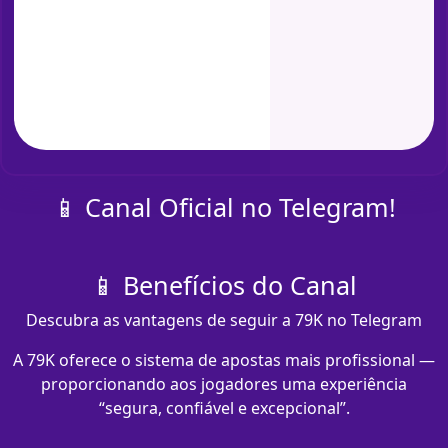
📱 Canal Oficial no Telegram!
📱 Benefícios do Canal
Descubra as vantagens de seguir a 79K no Telegram
A 79K oferece o sistema de apostas mais profissional —
proporcionando aos jogadores uma experiência
“segura, confiável e excepcional”.