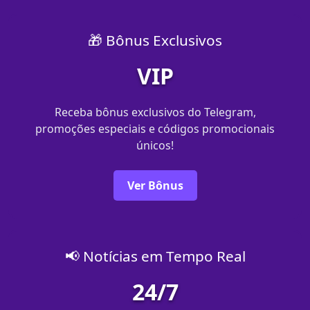
🎁 Bônus Exclusivos
VIP
Receba bônus exclusivos do Telegram,
promoções especiais e códigos promocionais
únicos!
Ver Bônus
📢 Notícias em Tempo Real
24/7