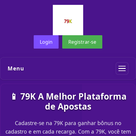
Login
Registrar-se
Menu
📱 79K A Melhor Plataforma
de Apostas
Cadastre-se na 79K para ganhar bônus no
cadastro e em cada recarga. Com a 79K, você tem