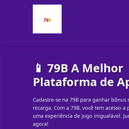
📱 79B A Melhor
Plataforma de A
Cadastre-se na 79B para ganhar bônus 
recarga. Com a 79B, você tem acesso a 
uma experiência de jogo inigualável. J
agora!