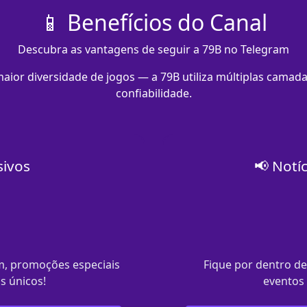
📱 Benefícios do Canal
Descubra as vantagens de seguir a 79B no Telegram
aior diversidade de jogos — a 79B utiliza múltiplas camada
confiabilidade.
sivos
📢 Notí
m, promoções especiais
Fique por dentro d
s únicos!
eventos