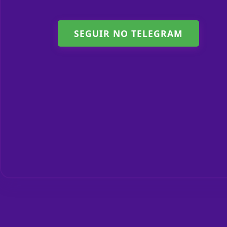
SEGUIR NO TELEGRAM