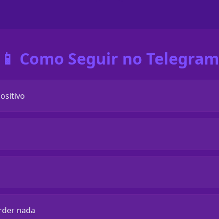
📱 Como Seguir no Telegram
ositivo
erder nada