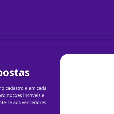
postas
no cadastro e em cada
promoções incríveis e
unte-se aos vencedores