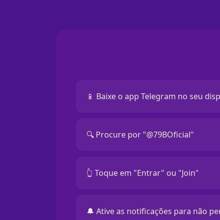
📱 Baixe o app Telegram no seu disp
🔍 Procure por "@79BOficial"
👆 Toque em "Entrar" ou "Join"
🔔 Ative as notificações para não p