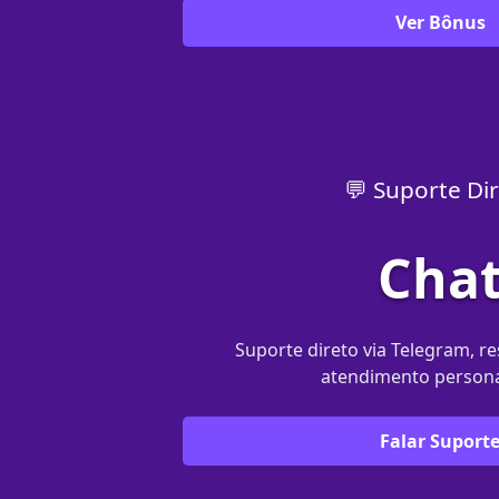
Ver Bônus
💬 Suporte Di
Cha
Suporte direto via Telegram, r
atendimento persona
Falar Suport