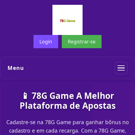
Login
Registrar-se
Menu
📱 78G Game A Melhor
Plataforma de Apostas
Cadastre-se na 78G Game para ganhar bônus no
cadastro e em cada recarga. Com a 78G Game,