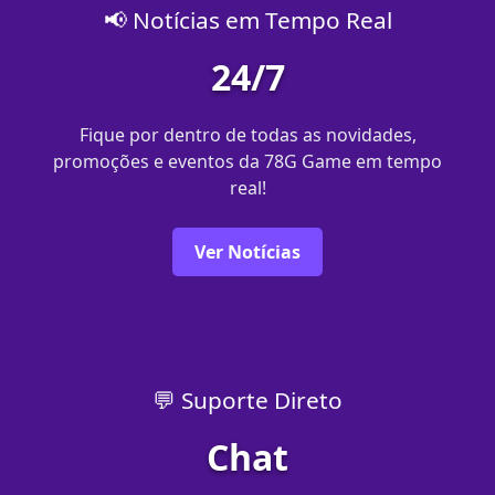
📢 Notícias em Tempo Real
24/7
Fique por dentro de todas as novidades,
promoções e eventos da 78G Game em tempo
real!
Ver Notícias
💬 Suporte Direto
Chat