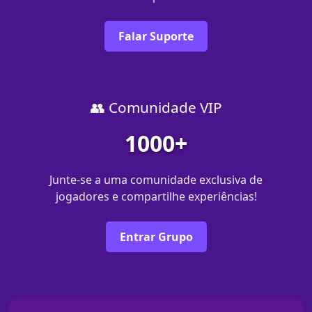
Falar Suporte
👥 Comunidade VIP
1000+
Junte-se a uma comunidade exclusiva de
jogadores e compartilhe experiências!
Entrar Grupo