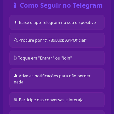
📱 Como Seguir no Telegram
📱 Baixe o app Telegram no seu dispositivo
🔍 Procure por "@789Luck APPOficial"
👆 Toque em "Entrar" ou "Join"
🔔 Ative as notificações para não perder
nada
💬 Participe das conversas e interaja