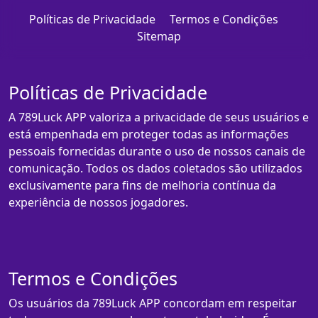
Políticas de Privacidade
Termos e Condições
Sitemap
Políticas de Privacidade
A 789Luck APP valoriza a privacidade de seus usuários e
está empenhada em proteger todas as informações
pessoais fornecidas durante o uso de nossos canais de
comunicação. Todos os dados coletados são utilizados
exclusivamente para fins de melhoria contínua da
experiência de nossos jogadores.
Termos e Condições
Os usuários da 789Luck APP concordam em respeitar