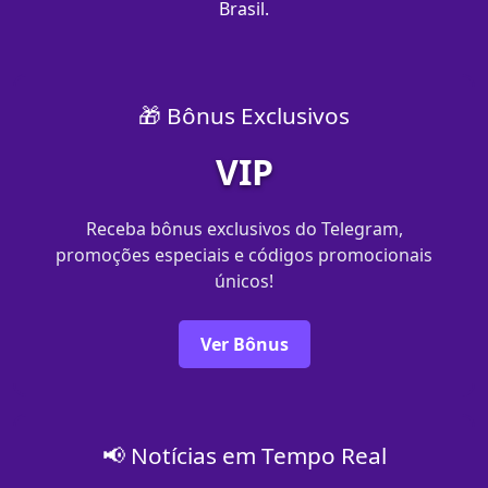
Brasil.
🎁 Bônus Exclusivos
VIP
Receba bônus exclusivos do Telegram,
promoções especiais e códigos promocionais
únicos!
Ver Bônus
📢 Notícias em Tempo Real