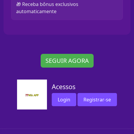
🎁 Receba bônus exclusivos
automaticamente
SEGUIR AGORA
Acessos
Login
Registrar-se