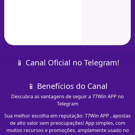
📱 Canal Oficial no Telegram!
📱 Benefícios do Canal
Descubra as vantagens de seguir a 77Win APP no
Telegram
Sua melhor escolha em reputação: 77Win APP , apostas
de alto valor sem preocupações! App simples, com
muitos recursos e promoções, amplamente usado no