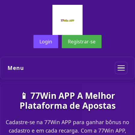
Login
Registrar-se
Menu
📱 77Win APP A Melhor
Plataforma de Apostas
Cadastre-se na 77Win APP para ganhar bônus no
cadastro e em cada recarga. Com a 77Win APP,