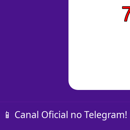
📱 Canal Oficial no Telegram!