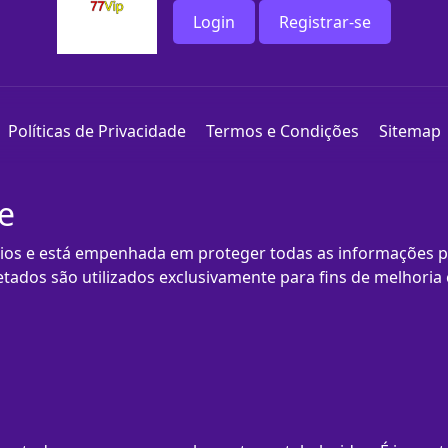
Login
Registrar-se
Políticas de Privacidade
Termos e Condições
Sitemap
de
ários e está empenhada em proteger todas as informações 
tados são utilizados exclusivamente para fins de melhoria