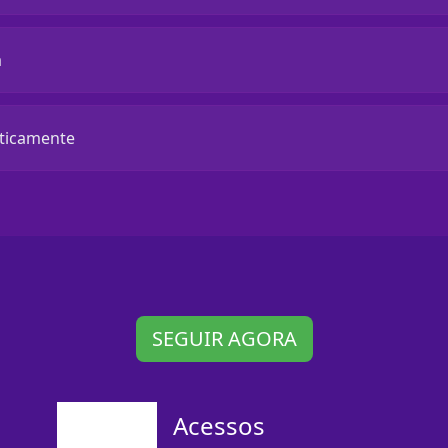
a
aticamente
SEGUIR AGORA
Acessos