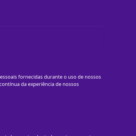
pessoais fornecidas durante o uso de nossos
 contínua da experiência de nossos