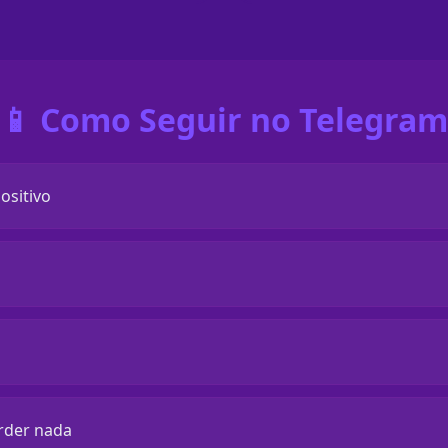
📱 Como Seguir no Telegram
ositivo
erder nada