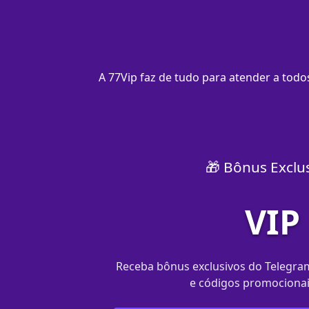
A 77Vip faz de tudo para atender a todos
🎁 Bônus Exclu
VIP
Receba bônus exclusivos do Telegra
e códigos promocionai