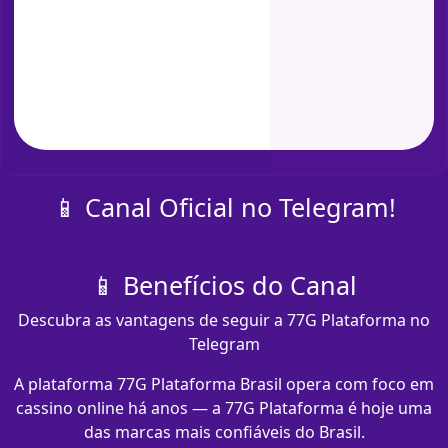
📱 Canal Oficial no Telegram!
📱 Benefícios do Canal
Descubra as vantagens de seguir a 77G Plataforma no
Telegram
A plataforma 77G Plataforma Brasil opera com foco em
cassino online há anos — a 77G Plataforma é hoje uma
das marcas mais confiáveis do Brasil.