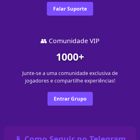
Falar Suporte
👥 Comunidade VIP
1000+
Junte-se a uma comunidade exclusiva de
jogadores e compartilhe experiências!
Entrar Grupo
📱 Como Seguir no Telegram