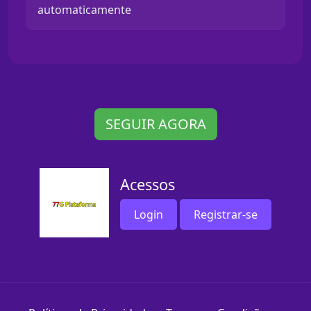
automaticamente
SEGUIR AGORA
Acessos
Login
Registrar-se