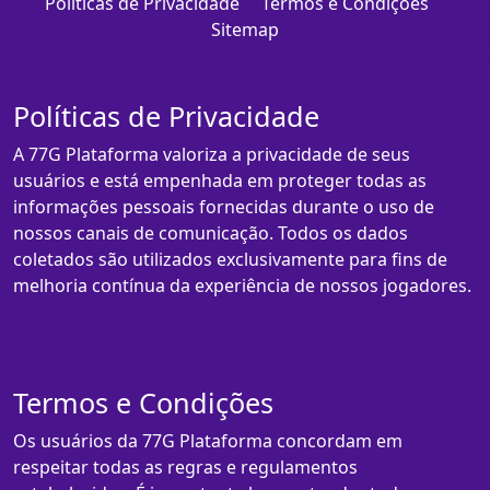
Políticas de Privacidade
Termos e Condições
Sitemap
Políticas de Privacidade
A 77G Plataforma valoriza a privacidade de seus
usuários e está empenhada em proteger todas as
informações pessoais fornecidas durante o uso de
nossos canais de comunicação. Todos os dados
coletados são utilizados exclusivamente para fins de
melhoria contínua da experiência de nossos jogadores.
Termos e Condições
Os usuários da 77G Plataforma concordam em
respeitar todas as regras e regulamentos