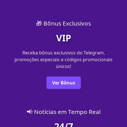
🎁 Bônus Exclusivos
VIP
Receba bônus exclusivos do Telegram,
promoções especiais e códigos promocionais
únicos!
Ver Bônus
📢 Notícias em Tempo Real
24/7