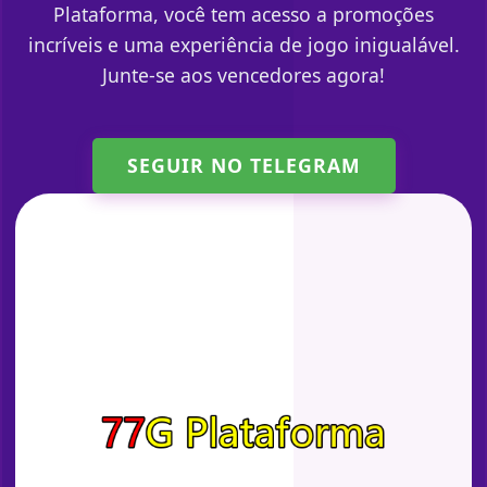
Plataforma, você tem acesso a promoções
incríveis e uma experiência de jogo inigualável.
Junte-se aos vencedores agora!
SEGUIR NO TELEGRAM