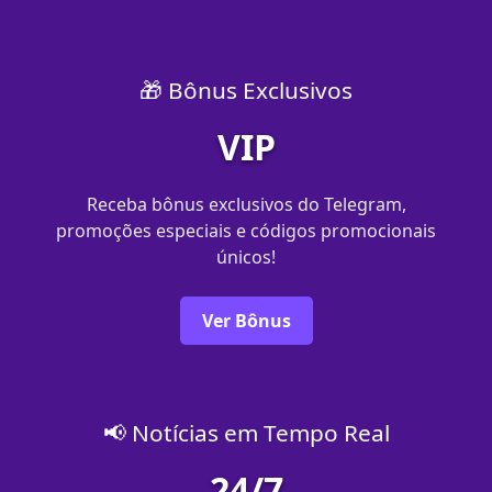
🎁 Bônus Exclusivos
VIP
Receba bônus exclusivos do Telegram,
promoções especiais e códigos promocionais
únicos!
Ver Bônus
📢 Notícias em Tempo Real
24/7