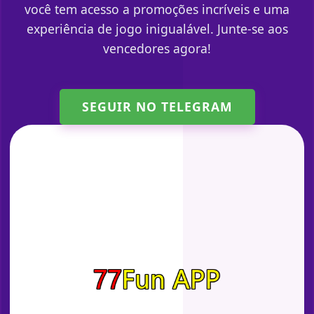
você tem acesso a promoções incríveis e uma
experiência de jogo inigualável. Junte-se aos
vencedores agora!
SEGUIR NO TELEGRAM