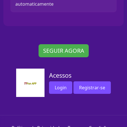
automaticamente
SEGUIR AGORA
Acessos
Login
Registrar-se