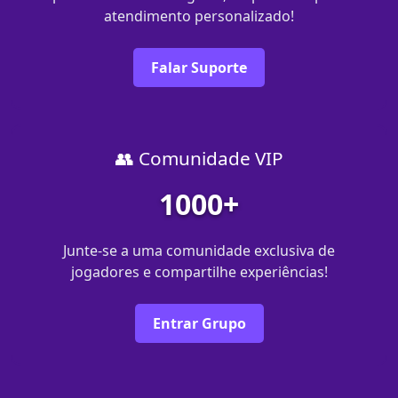
atendimento personalizado!
Falar Suporte
👥 Comunidade VIP
1000+
Junte-se a uma comunidade exclusiva de
jogadores e compartilhe experiências!
Entrar Grupo