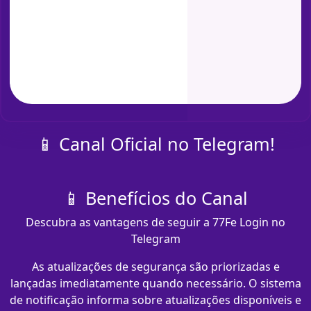
📱 Canal Oficial no Telegram!
📱 Benefícios do Canal
Descubra as vantagens de seguir a 77Fe Login no
Telegram
As atualizações de segurança são priorizadas e
lançadas imediatamente quando necessário. O sistema
de notificação informa sobre atualizações disponíveis e