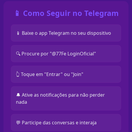
📱 Como Seguir no Telegram
📱 Baixe o app Telegram no seu dispositivo
🔍 Procure por "@77Fe LoginOficial"
👆 Toque em "Entrar" ou "Join"
🔔 Ative as notificações para não perder
nada
💬 Participe das conversas e interaja