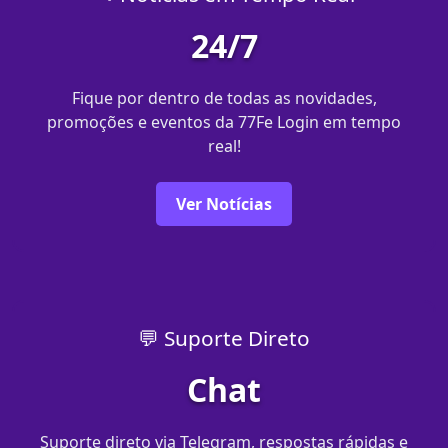
24/7
Fique por dentro de todas as novidades,
promoções e eventos da 77Fe Login em tempo
real!
Ver Notícias
💬 Suporte Direto
Chat
Suporte direto via Telegram, respostas rápidas e