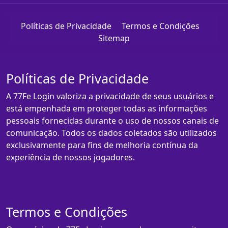
Políticas de Privacidade
Termos e Condições
Sitemap
Políticas de Privacidade
A 77Fe Login valoriza a privacidade de seus usuários e
está empenhada em proteger todas as informações
pessoais fornecidas durante o uso de nossos canais de
comunicação. Todos os dados coletados são utilizados
exclusivamente para fins de melhoria contínua da
experiência de nossos jogadores.
Termos e Condições