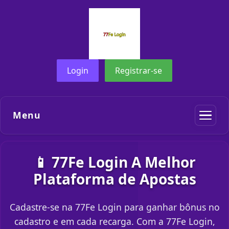
Login
Registrar-se
Menu
📱 77Fe Login A Melhor
Plataforma de Apostas
Cadastre-se na 77Fe Login para ganhar bônus no
cadastro e em cada recarga. Com a 77Fe Login,