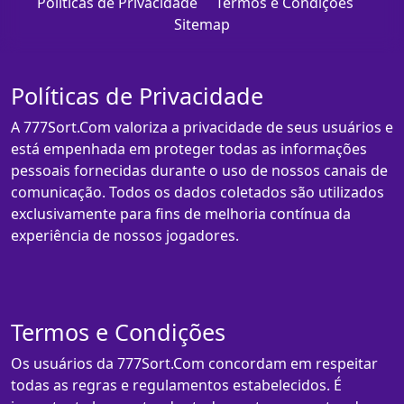
Políticas de Privacidade
Termos e Condições
Sitemap
Políticas de Privacidade
A 777Sort.Com valoriza a privacidade de seus usuários e
está empenhada em proteger todas as informações
pessoais fornecidas durante o uso de nossos canais de
comunicação. Todos os dados coletados são utilizados
exclusivamente para fins de melhoria contínua da
experiência de nossos jogadores.
Termos e Condições
Os usuários da 777Sort.Com concordam em respeitar
todas as regras e regulamentos estabelecidos. É