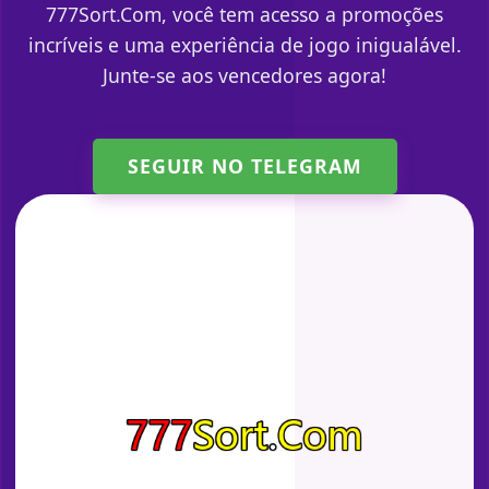
777Sort.Com, você tem acesso a promoções
incríveis e uma experiência de jogo inigualável.
Junte-se aos vencedores agora!
SEGUIR NO TELEGRAM