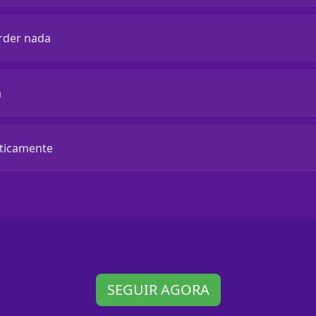
erder nada
a
aticamente
SEGUIR AGORA