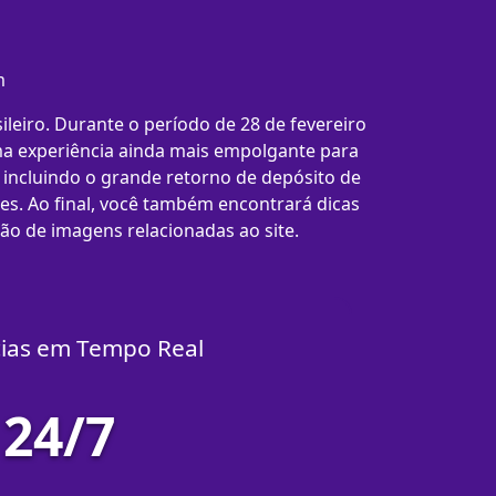
m
leiro. Durante o período de 28 de fevereiro
ma experiência ainda mais empolgante para
, incluindo o grande retorno de depósito de
s. Ao final, você também encontrará dicas
o de imagens relacionadas ao site.
cias em Tempo Real
24/7