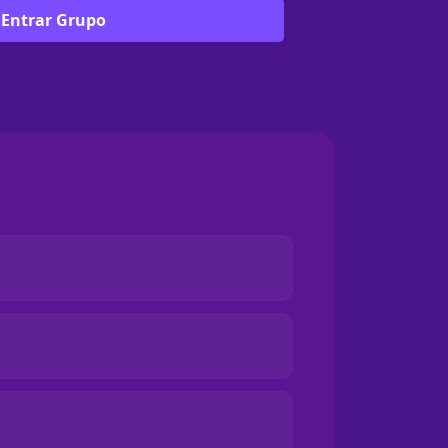
Entrar Grupo