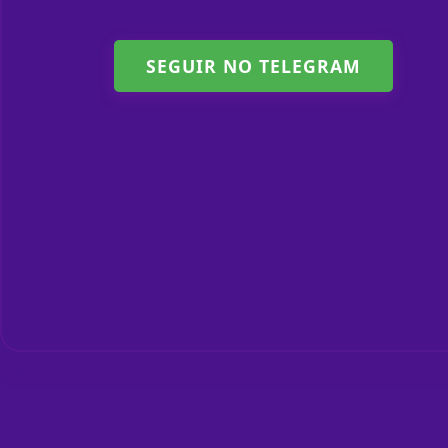
SEGUIR NO TELEGRAM