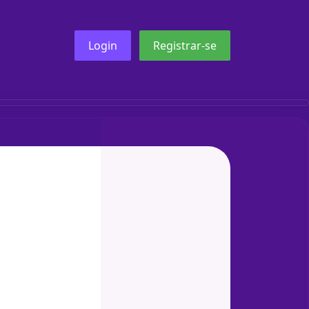
Login
Registrar-se