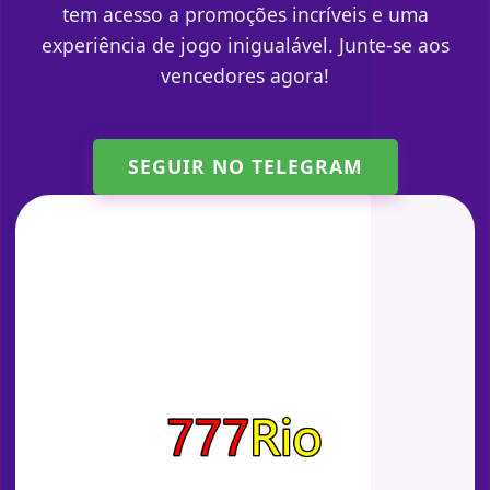
tem acesso a promoções incríveis e uma
experiência de jogo inigualável. Junte-se aos
vencedores agora!
SEGUIR NO TELEGRAM