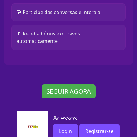
💬 Participe das conversas e interaja
🎁 Receba bônus exclusivos
automaticamente
SEGUIR AGORA
Acessos
Login
Registrar-se