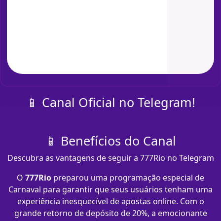
📱 Canal Oficial no Telegram!
📱 Benefícios do Canal
Descubra as vantagens de seguir a 777Rio no Telegram
O
777Rio
preparou uma programação especial de
Carnaval para garantir que seus usuários tenham uma
experiência inesquecível de apostas online. Com o
grande retorno de depósito de 20%, a emocionante