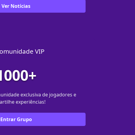
Ver Notícias
Comunidade VIP
1000+
unidade exclusiva de jogadores e
rtilhe experiências!
Entrar Grupo