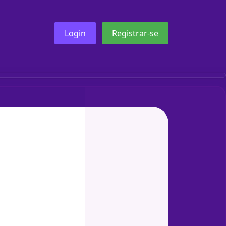
Login
Registrar-se