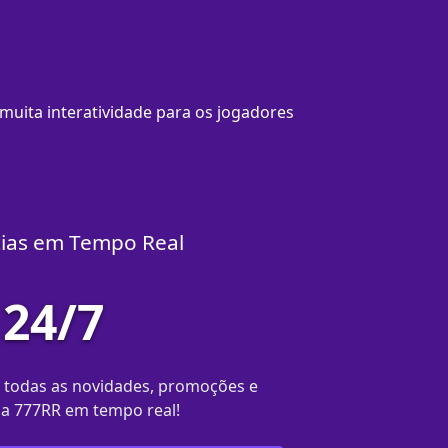
muita interatividade para os jogadores
cias em Tempo Real
24/7
e todas as novidades, promoções e
a 777RR em tempo real!