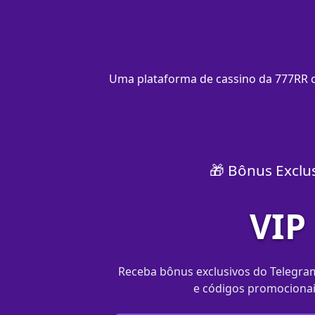
Uma plataforma de cassino da 777RR co
🎁 Bônus Exclu
VIP
Receba bônus exclusivos do Telegra
e códigos promocionai