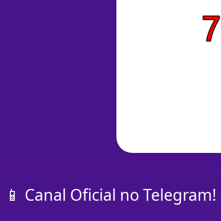
📱 Canal Oficial no Telegram!