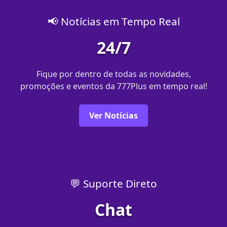
📢 Notícias em Tempo Real
24/7
Fique por dentro de todas as novidades,
promoções e eventos da 777Plus em tempo real!
Ver Notícias
💬 Suporte Direto
Chat