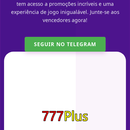
tem acesso a promoções incríveis e uma
experiência de jogo inigualável. Junte-se aos
vencedores agora!
SEGUIR NO TELEGRAM