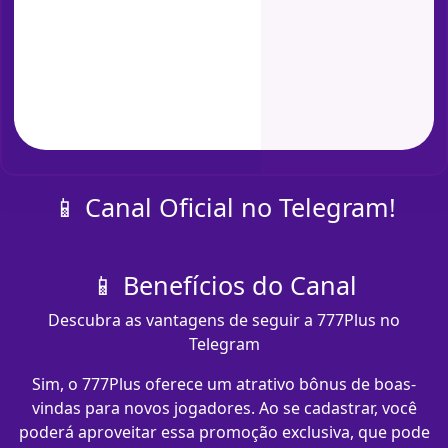
📱 Canal Oficial no Telegram!
📱 Benefícios do Canal
Descubra as vantagens de seguir a 777Plus no
Telegram
Sim, o 777Plus oferece um atrativo bônus de boas-
vindas para novos jogadores. Ao se cadastrar, você
poderá aproveitar essa promoção exclusiva, que pode