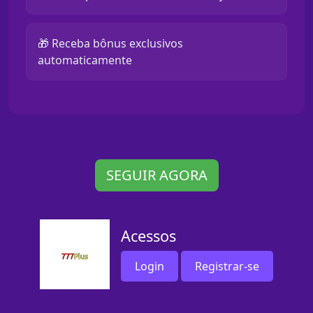
🎁 Receba bônus exclusivos
automaticamente
SEGUIR AGORA
Acessos
Login
Registrar-se