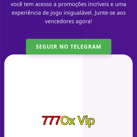
você tem acesso a promoções incríveis e uma
experiência de jogo inigualável. Junte-se aos
vencedores agora!
SEGUIR NO TELEGRAM