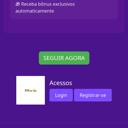
🎁 Receba bônus exclusivos
automaticamente
SEGUIR AGORA
Acessos
Login
Registrar-se