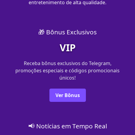
entretenimento de alta qualidade.
🎁 Bônus Exclusivos
VIP
Receba bônus exclusivos do Telegram,
promoções especiais e códigos promocionais
únicos!
Ver Bônus
📢 Notícias em Tempo Real