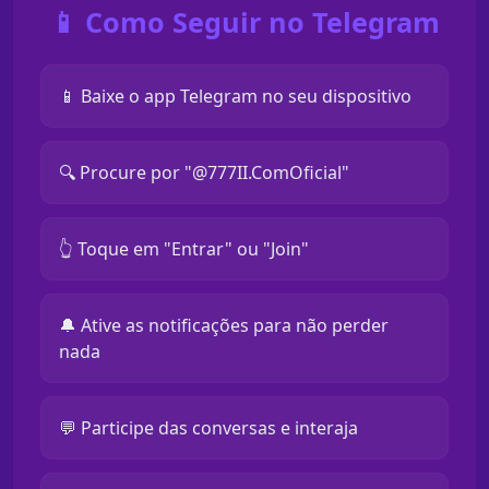
📱 Como Seguir no Telegram
📱 Baixe o app Telegram no seu dispositivo
🔍 Procure por "@777II.ComOficial"
👆 Toque em "Entrar" ou "Join"
🔔 Ative as notificações para não perder
nada
💬 Participe das conversas e interaja