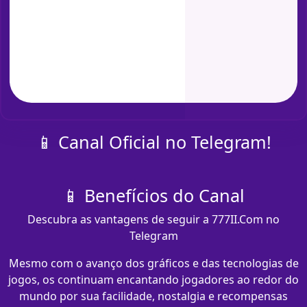
📱 Canal Oficial no Telegram!
📱 Benefícios do Canal
Descubra as vantagens de seguir a 777II.Com no
Telegram
Mesmo com o avanço dos gráficos e das tecnologias de
jogos, os continuam encantando jogadores ao redor do
mundo por sua facilidade, nostalgia e recompensas