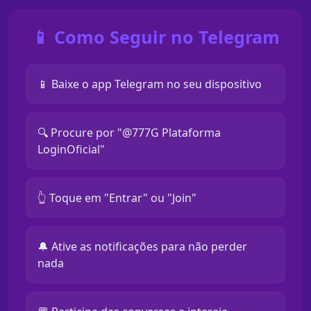
📱 Como Seguir no Telegram
📱 Baixe o app Telegram no seu dispositivo
🔍 Procure por "@777G Plataforma
LoginOficial"
👆 Toque em "Entrar" ou "Join"
🔔 Ative as notificações para não perder
nada