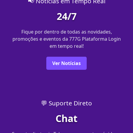
📢 Notícias em Tempo Real
24/7
Fique por dentro de todas as novidades,
promoções e eventos da 777G Plataforma Login
em tempo real!
Ver Notícias
💬 Suporte Direto
Chat