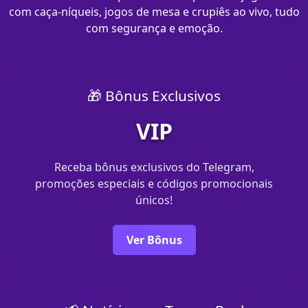
com caça-níqueis, jogos de mesa e crupiês ao vivo, tudo
com segurança e emoção.
🎁 Bônus Exclusivos
VIP
Receba bônus exclusivos do Telegram,
promoções especiais e códigos promocionais
únicos!
Ver Bônus