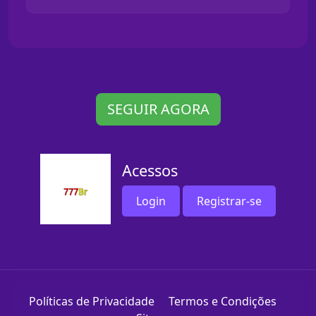
SEGUIR AGORA
Acessos
Login
Registrar-se
Políticas de Privacidade
Termos e Condições