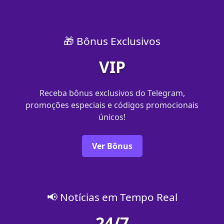
🎁 Bônus Exclusivos
VIP
Receba bônus exclusivos do Telegram,
promoções especiais e códigos promocionais
únicos!
Ver Bônus
📢 Notícias em Tempo Real
24/7