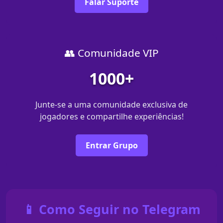
Falar Suporte
👥 Comunidade VIP
1000+
Junte-se a uma comunidade exclusiva de
jogadores e compartilhe experiências!
Entrar Grupo
📱 Como Seguir no Telegram