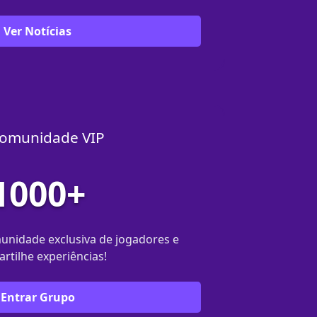
Ver Notícias
Comunidade VIP
1000+
unidade exclusiva de jogadores e
rtilhe experiências!
Entrar Grupo