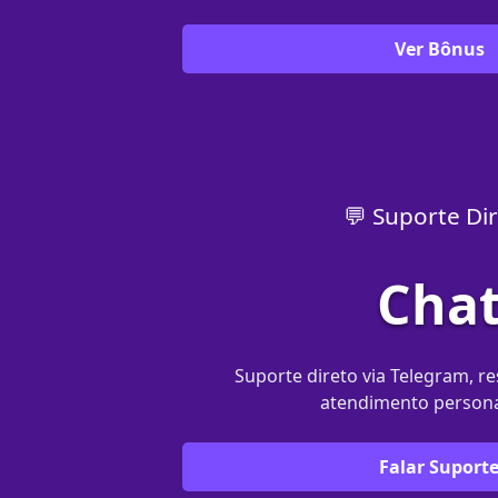
Ver Bônus
💬 Suporte Di
Cha
Suporte direto via Telegram, r
atendimento persona
Falar Suport