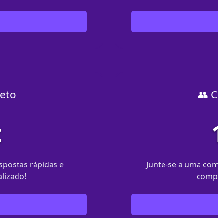
reto
👥 
t
espostas rápidas e
Junte-se a uma com
lizado!
compa
e