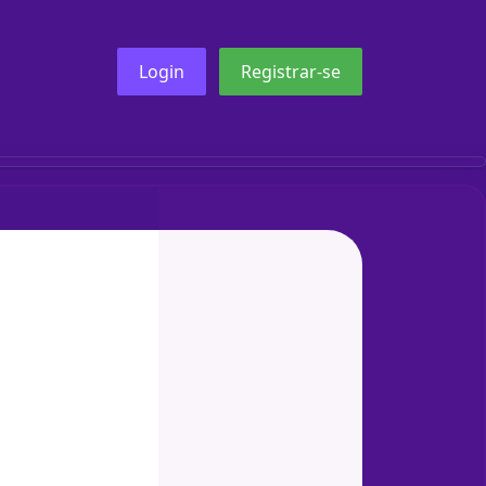
Login
Registrar-se