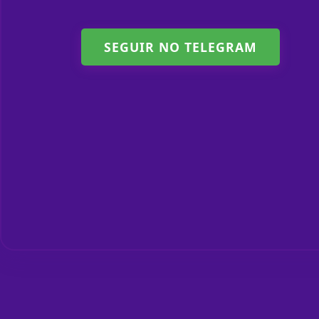
SEGUIR NO TELEGRAM