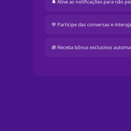
🔔 Ative as notificações para não p
💬 Participe das conversas e interaj
🎁 Receba bônus exclusivos autom