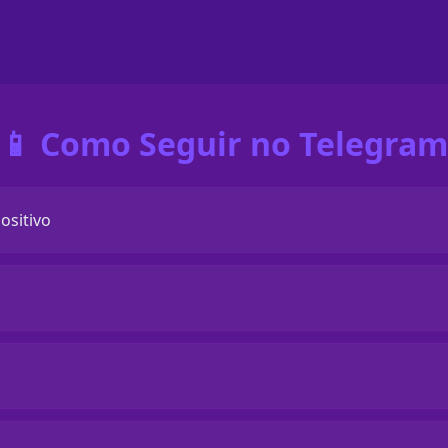
📱 Como Seguir no Telegram
ositivo