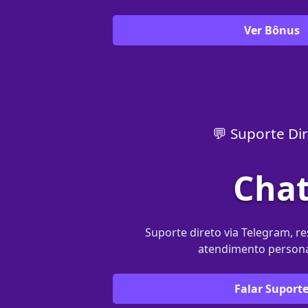
Ver Bônus
💬 Suporte Di
Cha
Suporte direto via Telegram, r
atendimento persona
Falar Suport