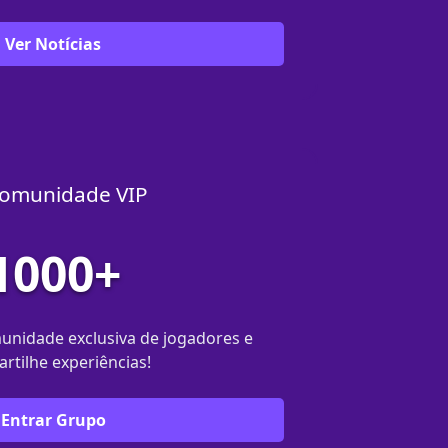
Ver Notícias
Comunidade VIP
1000+
unidade exclusiva de jogadores e
rtilhe experiências!
Entrar Grupo