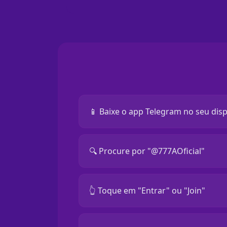
📱 Baixe o app Telegram no seu disp
🔍 Procure por "@777AOficial"
👆 Toque em "Entrar" ou "Join"