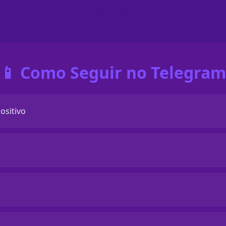
📱 Como Seguir no Telegram
ositivo