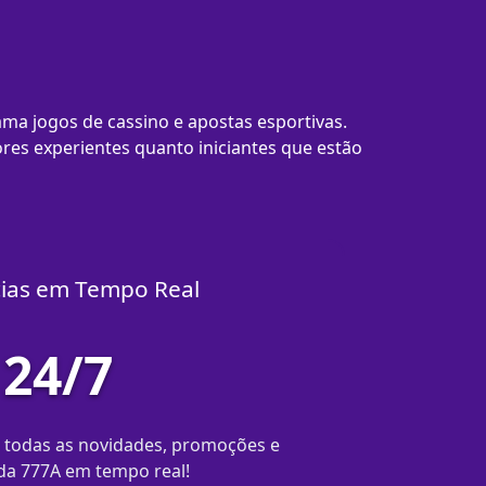
a jogos de cassino e apostas esportivas.
res experientes quanto iniciantes que estão
cias em Tempo Real
24/7
e todas as novidades, promoções e
da 777A em tempo real!