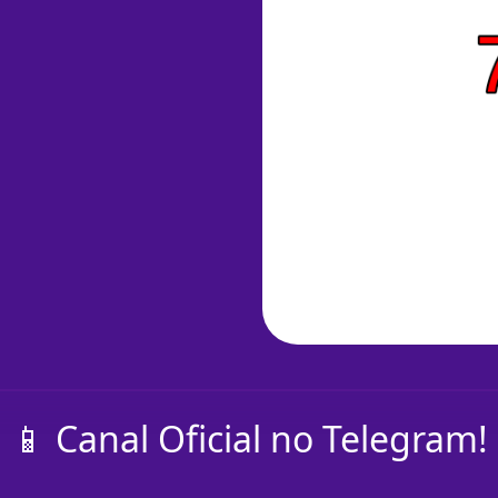
📱 Canal Oficial no Telegram!