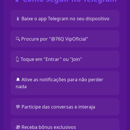
📱 Baixe o app Telegram no seu dispositivo
🔍 Procure por "@76Q VipOficial"
👆 Toque em "Entrar" ou "Join"
🔔 Ative as notificações para não perder
nada
💬 Participe das conversas e interaja
🎁 Receba bônus exclusivos