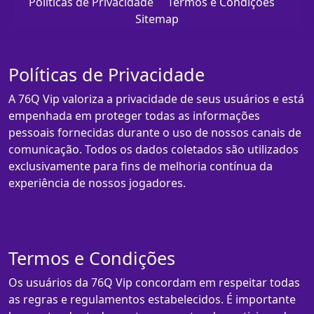
Políticas de Privacidade
Termos e Condições
Sitemap
Políticas de Privacidade
A 76Q Vip valoriza a privacidade de seus usuários e está
empenhada em proteger todas as informações
pessoais fornecidas durante o uso de nossos canais de
comunicação. Todos os dados coletados são utilizados
exclusivamente para fins de melhoria contínua da
experiência de nossos jogadores.
Termos e Condições
Os usuários da 76Q Vip concordam em respeitar todas
as regras e regulamentos estabelecidos. É importante