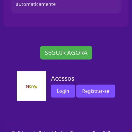
automaticamente
SEGUIR AGORA
Acessos
Login
Registrar-se