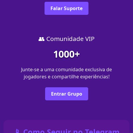
Falar Suporte
👥 Comunidade VIP
1000+
Junte-se a uma comunidade exclusiva de
jogadores e compartilhe experiências!
Entrar Grupo
📱 Como Seguir no Telegram