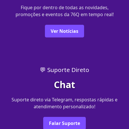
Fique por dentro de todas as novidades,
promoções e eventos da 76Q em tempo real!
Ver Notícias
💬 Suporte Direto
Chat
Suporte direto via Telegram, respostas rápidas e
atendimento personalizado!
Falar Suporte