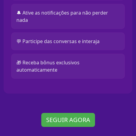
🔔 Ative as notificações para não perder
nada
💬 Participe das conversas e interaja
🎁 Receba bônus exclusivos
automaticamente
SEGUIR AGORA