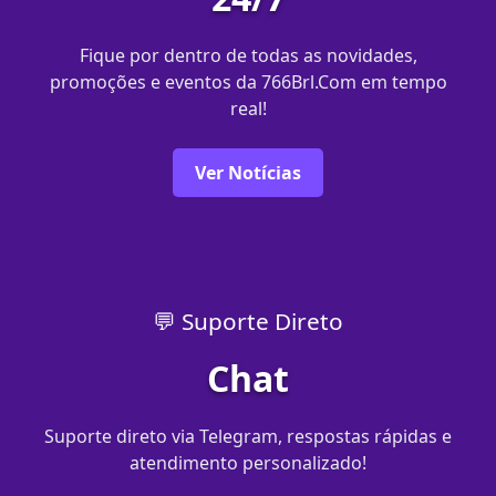
Fique por dentro de todas as novidades,
promoções e eventos da 766Brl.Com em tempo
real!
Ver Notícias
💬 Suporte Direto
Chat
Suporte direto via Telegram, respostas rápidas e
atendimento personalizado!