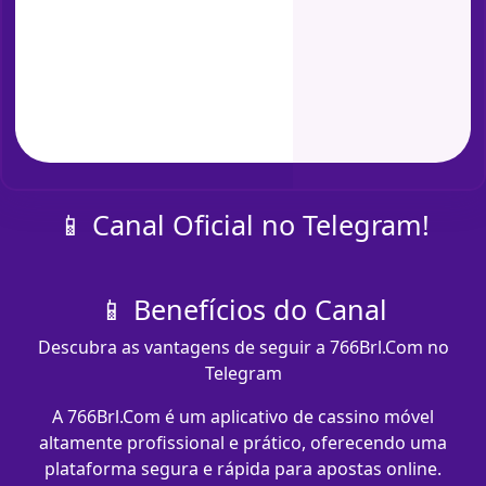
📱 Canal Oficial no Telegram!
📱 Benefícios do Canal
Descubra as vantagens de seguir a 766Brl.Com no
Telegram
A 766Brl.Com é um aplicativo de cassino móvel
altamente profissional e prático, oferecendo uma
plataforma segura e rápida para apostas online.