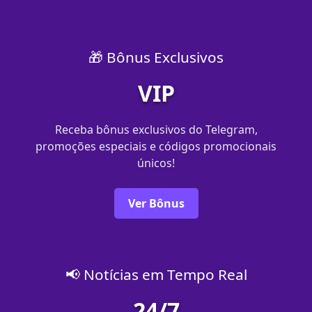
🎁 Bônus Exclusivos
VIP
Receba bônus exclusivos do Telegram,
promoções especiais e códigos promocionais
únicos!
Ver Bônus
📢 Notícias em Tempo Real
24/7