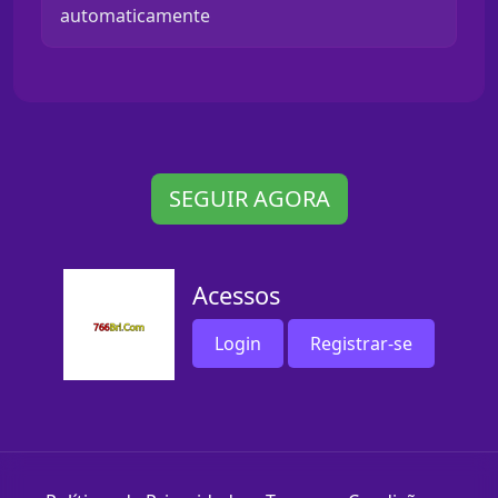
automaticamente
SEGUIR AGORA
Acessos
Login
Registrar-se