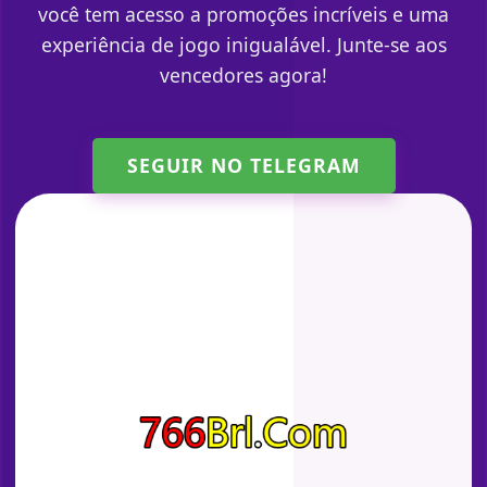
você tem acesso a promoções incríveis e uma
experiência de jogo inigualável. Junte-se aos
vencedores agora!
SEGUIR NO TELEGRAM