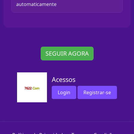
automaticamente
SEGUIR AGORA
Acessos
Login
Registrar-se