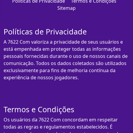
Políticas de Privacidade
Termos e Condições
Sitemap
Políticas de Privacidade
A 7622 Com valoriza a privacidade de seus usuários e
está empenhada em proteger todas as informações
pessoais fornecidas durante o uso de nossos canais de
comunicação. Todos os dados coletados são utilizados
exclusivamente para fins de melhoria contínua da
experiência de nossos jogadores.
Termos e Condições
Os usuários da 7622 Com concordam em respeitar
todas as regras e regulamentos estabelecidos. É