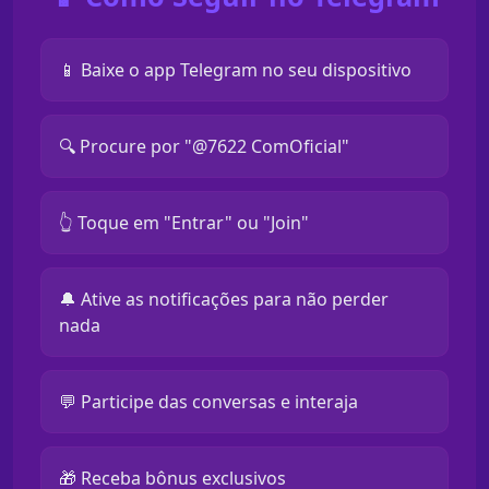
📱 Baixe o app Telegram no seu dispositivo
🔍 Procure por "@7622 ComOficial"
👆 Toque em "Entrar" ou "Join"
🔔 Ative as notificações para não perder
nada
💬 Participe das conversas e interaja
🎁 Receba bônus exclusivos