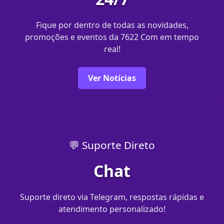
Fique por dentro de todas as novidades,
promoções e eventos da 7622 Com em tempo
real!
Ver Notícias
💬 Suporte Direto
Chat
Suporte direto via Telegram, respostas rápidas e
atendimento personalizado!