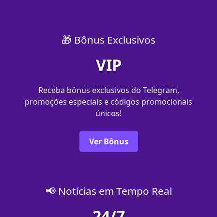
🎁 Bônus Exclusivos
VIP
Receba bônus exclusivos do Telegram,
promoções especiais e códigos promocionais
únicos!
Ver Bônus
📢 Notícias em Tempo Real
24/7