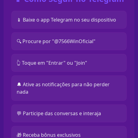
📱 Baixe o app Telegram no seu dispositivo
🔍 Procure por "@7566WinOficial"
👆 Toque em "Entrar" ou "Join"
🔔 Ative as notificações para não perder
nada
💬 Participe das conversas e interaja
🎁 Receba bônus exclusivos