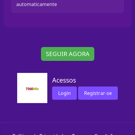
automaticamente
SEGUIR AGORA
Acessos
Login
Registrar-se