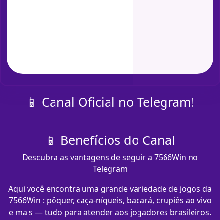
📱 Canal Oficial no Telegram!
📱 Benefícios do Canal
Descubra as vantagens de seguir a 7566Win no
Telegram
Aqui você encontra uma grande variedade de jogos da
7566Win : pôquer, caça-níqueis, bacará, crupiês ao vivo
e mais — tudo para atender aos jogadores brasileiros.