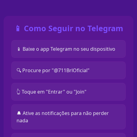
📱 Como Seguir no Telegram
📱 Baixe o app Telegram no seu dispositivo
🔍 Procure por "@711BrlOficial"
👆 Toque em "Entrar" ou "Join"
🔔 Ative as notificações para não perder
nada