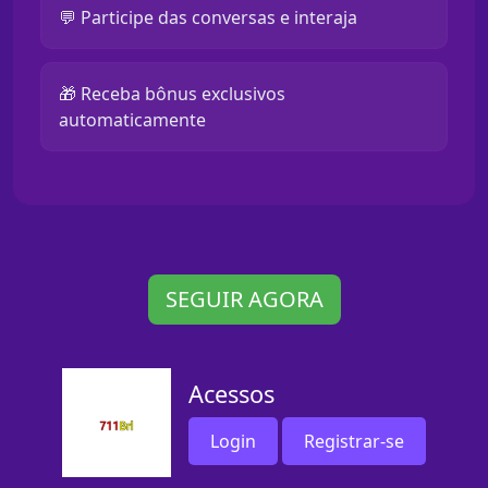
💬 Participe das conversas e interaja
🎁 Receba bônus exclusivos
automaticamente
SEGUIR AGORA
Acessos
Login
Registrar-se