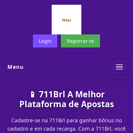
Login
Registrar-se
Menu
📱 711Brl A Melhor
Plataforma de Apostas
Cadastre-se na 711Brl para ganhar bônus no
cadastro e em cada recarga. Com a 711Brl, você